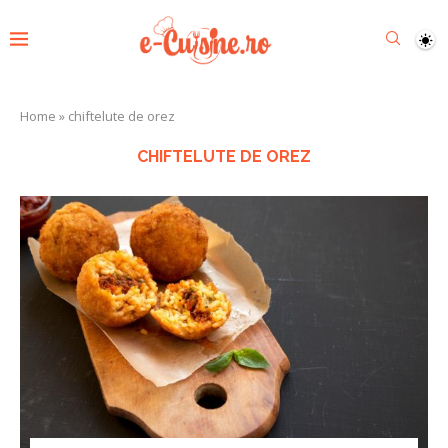
Home
»
chiftelute de orez
CHIFTELUTE DE OREZ