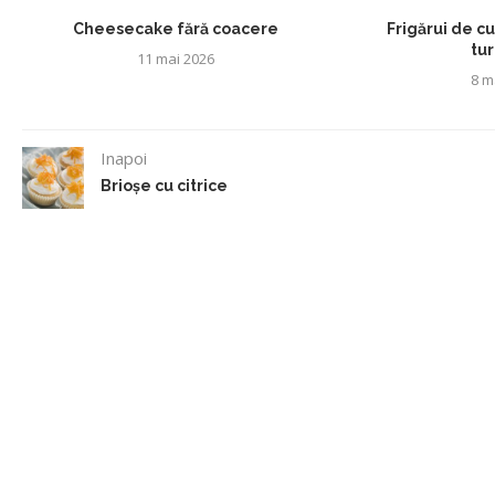
Cheesecake fără coacere
Frigărui de c
tu
11 mai 2026
8 m
Inapoi
Brioșe cu citrice