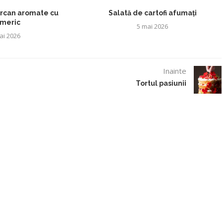
urcan aromate cu
Salată de cartofi afumați
rmeric
5 mai 2026
ai 2026
Inainte
Tortul pasiunii