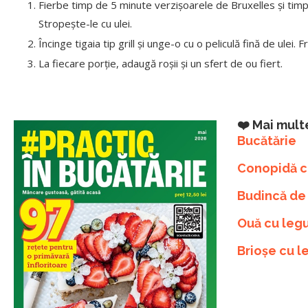
Fierbe timp de 5 minute verzișoarele de Bruxel­les și timp 
Stropește-le cu ulei.
Încinge tigaia tip grill și unge-o cu o peliculă fină de ulei.
La fiecare porție, adau­gă roșii și un sfert de ou fiert.
❤️ Mai mult
Bucătărie
Conopidă cu
Budincă de 
Ouă cu legu
Brioșe cu 