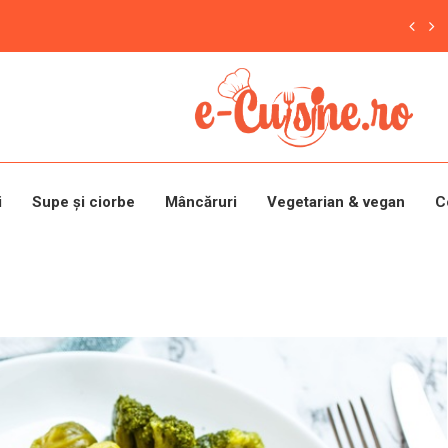
i
Supe și ciorbe
Mâncăruri
Vegetarian & vegan
C