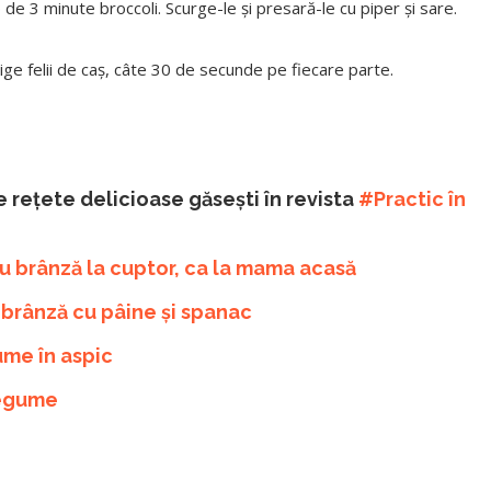
de 3 minute broccoli. Scurge-le și presară-le cu piper și sare.
 Frige felii de caș, câte 30 de se­cunde pe fiecare parte.
e rețete delicioase găsești în revista
#Practic în
 brânză la cuptor, ca la mama acasă
brânză cu pâine și spanac
me în aspic
legume