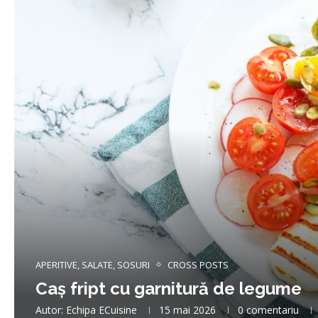
APERITIVE, SALATE, SOSURI
CROSS POSTS
Caș fript cu garnitură de legume
Autor:
Echipa ECuisine
15 mai 2026
0 comentariu