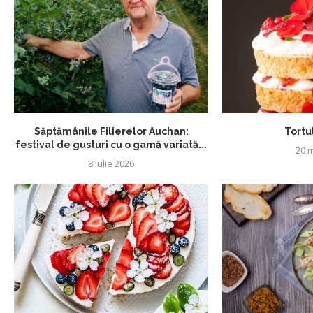
Săptămânile Filierelor Auchan:
Tortul
festival de gusturi cu o gamă variată...
20 m
8 iulie 2026