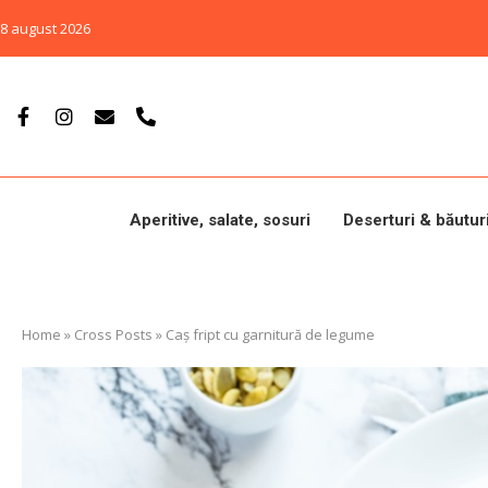
8 august 2026
Aperitive, salate, sosuri
Deserturi & băutur
Home
»
Cross Posts
»
Caș fript cu garnitură de legume