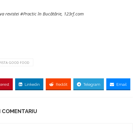
va revistei #Practic în Bucătărie, 123rf.com
VISTA GOOD FOOD
terest
Linkedin
Reddit
Telegram
Email
N COMENTARIU