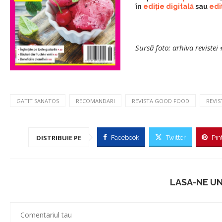
în
ediție digitală
sau
ediț
Sursă foto: arhiva revistei
GATIT SANATOS
RECOMANDARI
REVISTA GOOD FOOD
REVIS
DISTRIBUIE PE
Facebook
Twitter
Pin
LASA-NE U