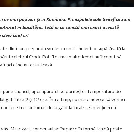
 în ce mai popular și în România. Principalele sale beneficii sunt
trecut în bucătărie. Iată în ce constă mai exact această
a slow cooker!
irate dintr-un preparat evreiesc numit cholent: o supă lăsată la
 apărut celebrul Crock-Pot. Tot mai multe femei au început să
 atunci când nu erau acasă.
se pune capacul, apoi aparatul se pornește. Temperatura de
ngat: între 2 și 12 ore. Între timp, nu mai e nevoie să verifici
 cookere trec automat de la gătit la încălzire (menținerea
 vas. Mai exact, condensul se întoarce în formă lichidă peste