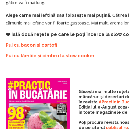
gătire va fi mai lung.
Alege carne mai ieftină sau folosește mai puțină.
Gătirea 
cărnurile mai ieftine vor fi foarte gustoase. Mai mult, aroma lor
❤️ Iată două rețete pe care le poți încerca la slow c
Pui cu bacon și cartofi
Pui cu lămâie și cimbru la slow cooker
Găsești mai multe rețete
mâncăruri și deserturi d
în revista
#Practic în Bu
Ediția Iulie-August 202
în toate magazinele de 
Poți procura revista noas
de pe site-ul
publisol.ro
,