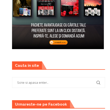
Cauta in site
Urmareste-ne pe Facebook