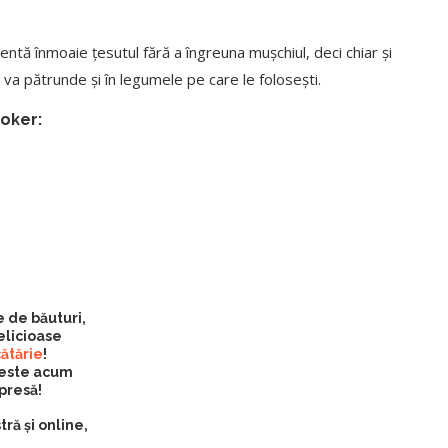
lentă înmoaie țesutul fără a îngreuna mușchiul, deci chiar și
 va pătrunde și în legumele pe care le folosești.
ooker:
 de băuturi,
elicioase
cătărie
!
5 este acum
presă!
tră și online,