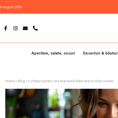
8 august 2026
Aperitive, salate, sosuri
Deserturi & băutur
Home
»
Blog
»
5 sfaturi pentru cea mai bună mâncare la slow cooker