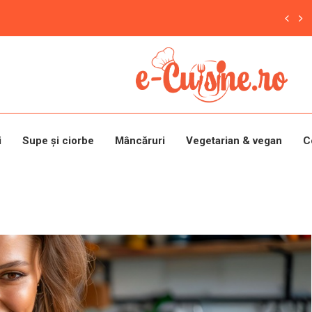
i
Supe și ciorbe
Mâncăruri
Vegetarian & vegan
C