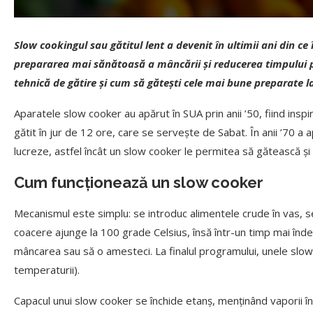
Slow cookingul sau gătitul lent a devenit în ultimii ani din ce
prepararea mai sănătoasă a mâncării și reducerea timpului pe
tehnică de gătire și cum să gătești cele mai bune preparate l
Aparatele slow cooker au apărut în SUA prin anii ’50, fiind insp
gătit în jur de 12 ore, care se servește de Sabat. În anii ’70 a
lucreze, astfel încât un slow cooker le permitea să gătească și
Cum funcționează un slow cooker
Mecanismul este simplu: se introduc alimentele crude în vas, 
coacere ajunge la 100 grade Celsius, însă într-un timp mai îndelu
mâncarea sau să o amesteci. La finalul programului, unele slow
temperaturii).
Capacul unui slow cooker se închide etanș, menținând vaporii în