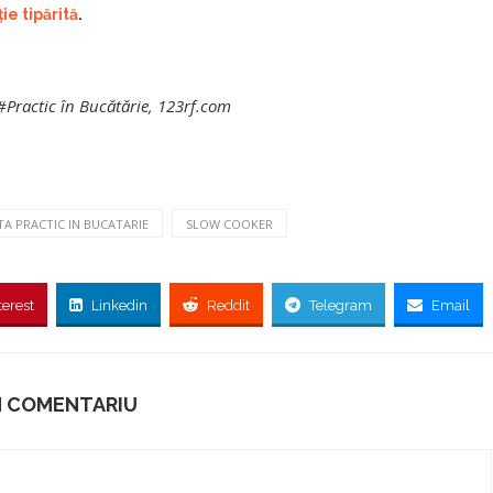
ie tipărită
.
 #Practic în Bucătărie, 123rf.com
TA PRACTIC IN BUCATARIE
SLOW COOKER
terest
Linkedin
Reddit
Telegram
Email
N COMENTARIU