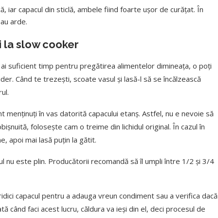
ă, iar capacul din sticlă, ambele fiind foarte ușor de curățat. În
sau arde.
i la slow cooker
ai suficient timp pentru pregătirea alimentelor dimineața, o poți
ider. Când te trezești, scoate vasul și lasă-l să se încălzească
ul.
menținuți în vas datorită capacului etanș. Astfel, nu e nevoie să
șnuită, folosește cam o treime din lichidul original. În cazul în
, apoi mai lasă puțin la gătit.
 nu este plin. Producătorii recomandă să îl umpli între 1/2 și 3/4
ridici capacul pentru a adauga vreun condiment sau a verifica dacă
ă când faci acest lucru, căldura va ieși din el, deci procesul de