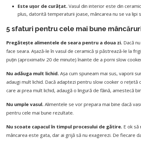
Este ușor de curățat.
Vasul din interior este din ceramic
plus, datorită temperaturii joase, mâncarea nu se va lipi 
5 sfaturi pentru cele mai bune mâncărur
Pregătește alimentele de seara pentru a doua zi.
Dacă nu 
face seara. Așază-le în vasul de ceramică și păstrează-le la frig
puțin (aproximativ 20 de minute) înainte de a porni slow cooker
Nu adăuga mult lichid.
Așa cum spuneam mai sus, vaporii sunt 
adaugi mult lichid. Dacă adaptezi pentru slow cooker o rețetă obi
care ai prea mult lichid, adaugă o lingură de făină, amestecă bine
Nu umple vasul.
Alimentele se vor prepara mai bine dacă vasul
pentru cele mai bune rezultate.
Nu scoate capacul în timpul procesului de gătire.
E ok să 
mâncarea este gata, dar ai grijă să nu exagerezi. De fiecare dat