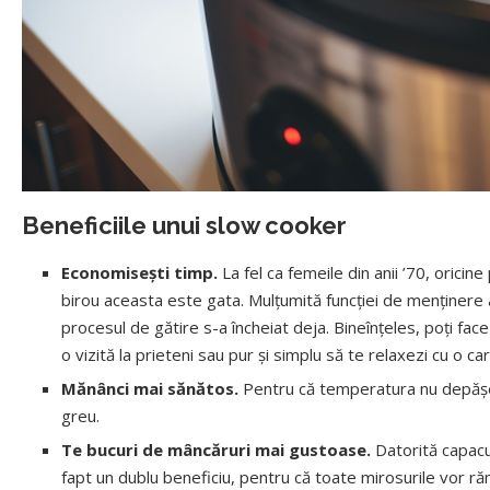
Beneficiile unui slow cooker
Economisești timp.
La fel ca femeile din anii ’70, orici
birou aceasta este gata. Mulțumită funcției de menținere 
procesul de gătire s-a încheiat deja. Bineînțeles, poți face 
o vizită la prieteni sau pur și simplu să te relaxezi cu o ca
Mănânci mai sănătos.
Pentru că temperatura nu depășe
greu.
Te bucuri de mâncăruri mai gustoase.
Datorită capacu
fapt un dublu beneficiu, pentru că toate mirosurile vor r