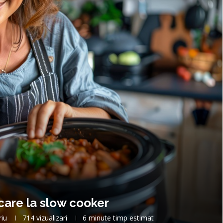
care la slow cooker
iu
714
vizualizari
6 minute timp estimat