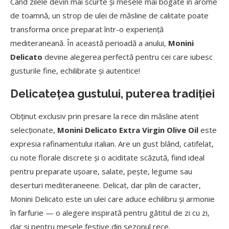
Când zilele devin mai scurte și mesele mai bogate în arome
de toamnă, un strop de ulei de măsline de calitate poate
transforma orice preparat într-o experiență
mediteraneană. În această perioadă a anului,
Monini
Delicato
devine alegerea perfectă pentru cei care iubesc
gusturile fine, echilibrate și autentice!
Delicatețea gustului, puterea tradiției
Obținut exclusiv prin presare la rece din măsline atent
selecționate,
Monini Delicato Extra Virgin Olive Oil
este
expresia rafinamentului italian. Are un gust blând, catifelat,
cu note florale discrete și o aciditate scăzută, fiind ideal
pentru preparate ușoare, salate, pește, legume sau
deserturi mediteraneene. Delicat, dar plin de caracter,
Monini Delicato este un ulei care aduce echilibru și armonie
în farfurie — o alegere inspirată pentru gătitul de zi cu zi,
dar și pentru mesele festive din sezonul rece.