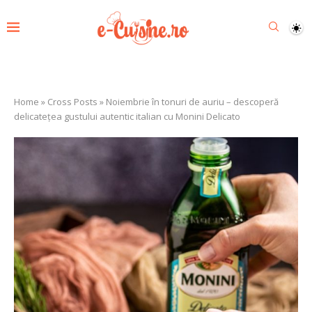
Home
»
Cross Posts
»
Noiembrie în tonuri de auriu – descoperă
delicatețea gustului autentic italian cu Monini Delicato