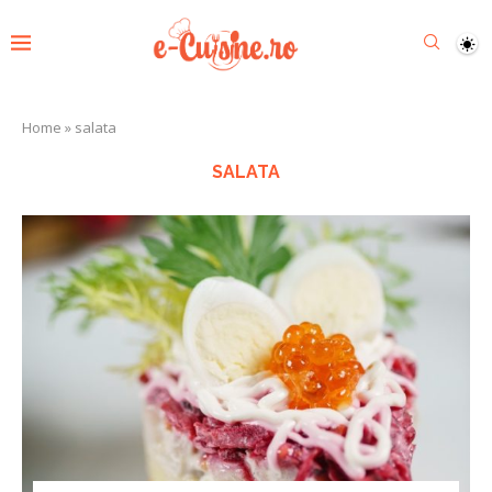
Home
»
salata
SALATA