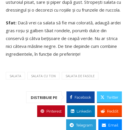
usturoiul pisat, sare și piper după gust. Stropeşti salata cu
dressingul şi o decorezi cu roşiile şi cu frunzele de ruccola.
Sfat:
Dacă vrei ca salata să fie mai colorată, adaugă ardei
gras roșu și galben tăiat rondele, porumb dulce din
conservă și câtva bețișoare de ceapă verde. Nu ar strica
nici câteva măsline negre. De tine depinde cum combine
ingredientele, în funcție de preferințe!
SALATA
SALATA CU TON
SALATA DE FASOLE
DISTRIBUIE PE
Facebook
Twitter
Pinterest
Linkedin
Reddit
Telegram
Email