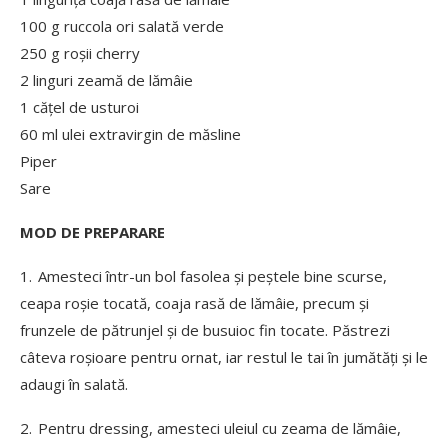
100 g ruccola ori salată verde
250 g roșii cherry
2 linguri zeamă de lămâie
1 cățel de usturoi
60 ml ulei extravirgin de măsline
Piper
Sare
MOD DE PREPARARE
1. Amesteci într-un bol fasolea şi peştele bine scurse,
ceapa roșie tocată, coaja rasă de lămâie, precum şi
frunzele de pătrunjel și de busuioc fin tocate. Păstrezi
câteva roşioare pentru ornat, iar restul le tai în jumătăţi şi le
adaugi în salată.
2. Pentru dressing, amesteci uleiul cu zeama de lămâie,