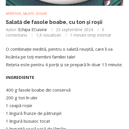
APERITIVE, SALATE, SOSURI
Salată de fasole boabe, cu ton și roșii
Autor:
Echipa ECuisine
23 septembrie 2024
0
comentariu
1,K
vizualizari
1 minute timp estimat
O combinație inedită, pentru o salată reușită, care îi va
încânta pe toți membrii familiei tale!
Rețeta este pentru 4 porții și se prepară în doar 15 minute.
INGREDIENTE
400 g fasole boabe din conservă
200 g ton în ulei
1 ceapă roșie
1 lingură frunze de pătrunjel
1 lingură busuioc tocat
1 linguriță coajă rasă de lămâie