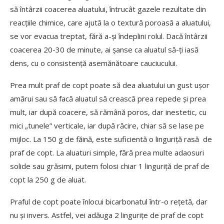
să întârzii coacerea aluatului, întrucât gazele rezultate din
reacțiile chimice, care ajută la o textură poroasă a aluatului,
se vor evacua treptat, fără a-și îndeplini rolul. Dacă întârzii
coacerea 20-30 de minute, ai șanse ca aluatul să-ți iasă
dens, cu o consistență asemănătoare cauciucului.
Prea mult praf de copt poate să dea aluatului un gust ușor
amărui sau să facă aluatul să crească prea repede și prea
mult, iar după coacere, să rămână poros, dar inestetic, cu
mici „tunele” verticale, iar după răcire, chiar să se lase pe
mijloc. La 150 g de făină, este suficientă o linguriță rasă de
praf de copt. La aluaturi simple, fără prea multe adaosuri
solide sau grăsimi, putem folosi chiar 1 linguriță de praf de
copt la 250 g de aluat.
Praful de copt poate înlocui bicarbonatul într-o reţetă, dar
nu și invers. Astfel, vei adăuga 2 linguriţe de praf de copt