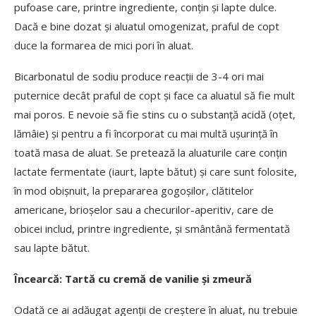
pufoase care, printre ingrediente, conțin și lapte dulce.
Dacă e bine dozat și aluatul omogenizat, praful de copt
duce la formarea de mici pori în aluat.
Bicarbonatul de sodiu produce reacții de 3-4 ori mai
puternice decât praful de copt și face ca aluatul să fie mult
mai poros. E nevoie să fie stins cu o substanță acidă (oțet,
lămâie) și pentru a fi încorporat cu mai multă ușurință în
toată masa de aluat. Se pretează la aluaturile care conțin
lactate fermentate (iaurt, lapte bătut) și care sunt folosite,
în mod obișnuit, la prepararea gogoșilor, clătitelor
americane, brioșelor sau a checurilor-aperitiv, care de
obicei includ, printre ingrediente, și smântână fermentată
sau lapte bătut.
Încearcă:
Tartă cu cremă de vanilie și zmeură
Odată ce ai adăugat agenții de creștere în aluat, nu trebuie