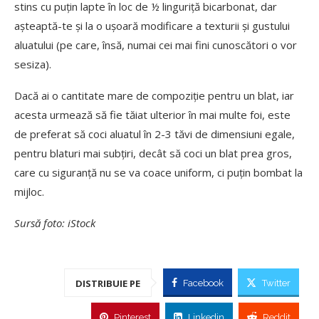
stins cu puţin lapte în loc de ½ linguriţă bicarbonat, dar
așteaptă-te și la o ușoară modificare a texturii și gustului
aluatului (pe care, însă, numai cei mai fini cunoscători o vor
sesiza).
Dacă ai o cantitate mare de compoziție pentru un blat, iar
acesta urmează să fie tăiat ulterior în mai multe foi, este
de preferat să coci aluatul în 2-3 tăvi de dimensiuni egale,
pentru blaturi mai subțiri, decât să coci un blat prea gros,
care cu siguranță nu se va coace uniform, ci puțin bombat la
mijloc.
Sursă foto: iStock
DISTRIBUIE PE
Facebook
Twitter
Pinterest
Linkedin
Reddit