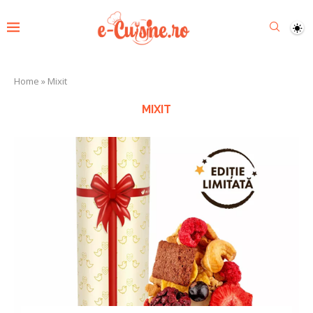
Home
»
Mixit
MIXIT