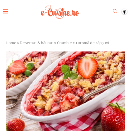
Home
»
Deserturi & băuturi
»
Crumble cu aromă de căpșuni