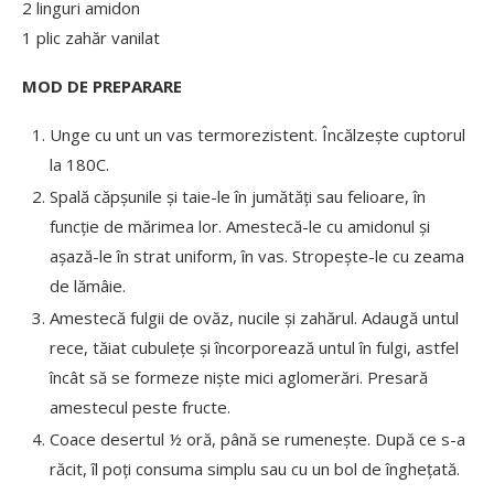
2 linguri amidon
1 plic zahăr vanilat
MOD DE PREPARARE
Unge cu unt un vas termorezis­tent. Încălzește cuptorul
la 180C.
Spală căpșunile și taie-le în jumătăți sau felioare, în
funcție de mărimea lor. Amestecă-le cu amidonul și
așază-le în strat uniform, în vas. Stropește-le cu zeama
de lămâie.
Amestecă fulgii de ovăz, nucile și zahărul. Adaugă untul
rece, tăiat cubulețe și încorporează untul în fulgi, astfel
încât să se formeze niște mici aglomerări. Presară
amestecul peste fructe.
Coace desertul ½ oră, până se rumenește. După ce s-a
răcit, îl poți consuma simplu sau cu un bol de înghețată.