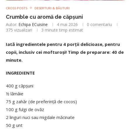
CROSS POSTS
DESERTURI & BĂUTURI
Crumble cu aromă de căpșuni
Autor:
Echipa ECuisine
4 mai 2026
0 comentariu
375
vizualizari
3 minute timp estimat
Iată ingredientele pentru 4 porții delicioase, pentru
copii, inclusiv cei mofturoși! Timp de preparare: 40 de
minute.
INGREDIENTE
400 g căpșuni
½ lămâie
75 g zahăr (de preferință de cocos)
100 g fulgi de ovăz
2 linguri nuci sau migdale măcinate
50 g unt