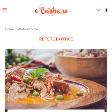
Home
»
retete exotice
RETETE EXOTICE