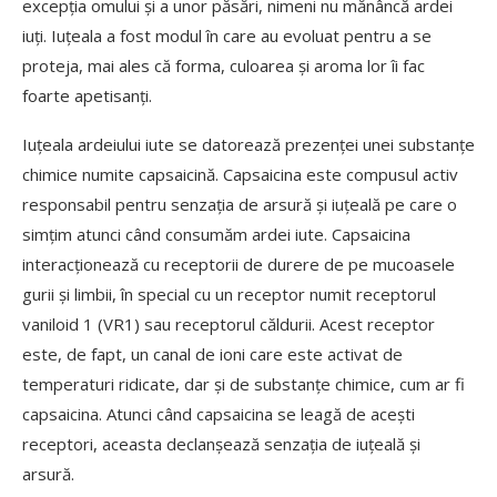
excepția omului și a unor păsări, nimeni nu mănâncă ardei
iuți. Iuțeala a fost modul în care au evoluat pentru a se
proteja, mai ales că forma, culoarea și aroma lor îi fac
foarte apetisanți.
Iuțeala ardeiului iute se datorează prezenței unei substanțe
chimice numite capsaicină. Capsaicina este compusul activ
responsabil pentru senzația de arsură și iuțeală pe care o
simțim atunci când consumăm ardei iute. Capsaicina
interacționează cu receptorii de durere de pe mucoasele
gurii și limbii, în special cu un receptor numit receptorul
vaniloid 1 (VR1) sau receptorul căldurii. Acest receptor
este, de fapt, un canal de ioni care este activat de
temperaturi ridicate, dar și de substanțe chimice, cum ar fi
capsaicina. Atunci când capsaicina se leagă de acești
receptori, aceasta declanșează senzația de iuțeală și
arsură.