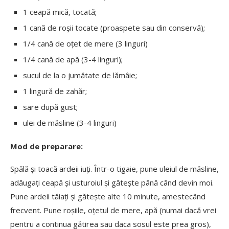
1 ceapă mică, tocată;
1 cană de roșii tocate (proaspete sau din conservă);
1/4 cană de oțet de mere (3 linguri)
1/4 cană de apă (3-4 linguri);
sucul de la o jumătate de lămâie;
1 lingură de zahăr;
sare după gust;
ulei de măsline (3-4 linguri)
Mod de preparare:
Spălă și toacă ardeii iuți. Într-o tigaie, pune uleiul de măsline,
adăugați ceapă și usturoiul și gătește până când devin moi.
Pune ardeii tăiați și gătește alte 10 minute, amestecând
frecvent. Pune roșiile, oțetul de mere, apă (numai dacă vrei
pentru a continua gătirea sau daca sosul este prea gros),