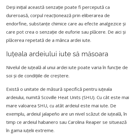
Deși inițial această senzație poate fi percepută ca
dureroasă, corpul reacționează prin eliberarea de
endorfine, substanțe chimice care au efecte analgezice și
care pot crea o senzație de euforie sau plăcere. De aici și
plăcerea repetată de a mânca ardei iute.
Iuțeala ardeiului iute să măsoara
Nivelul de iuțeală al unui ardei iute poate varia în funcție de
soi și de condițiile de creștere.
Există o unitate de măsură specifică pentru iuțeala
ardeiului, numită Scoville Heat Units (SHU). Cu cât este mai
mare valoarea SHU, cu atât ardeiul este mai iute. De
exemplu, ardeiul jalapeño are un nivel scăzut de iuțeală, în
timp ce ardeiul habanero sau Carolina Reaper se situează
în gama iuțelii extreme.