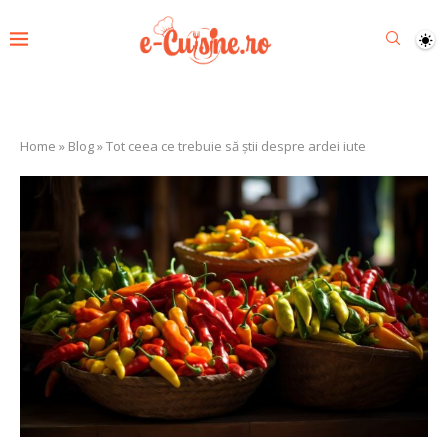
Home
»
Blog
»
Tot ceea ce trebuie să știi despre ardei iute