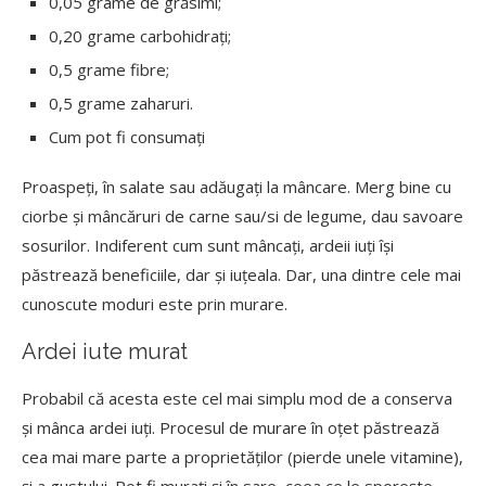
0,05 grame de grăsimi;
0,20 grame carbohidrați;
0,5 grame fibre;
0,5 grame zaharuri.
Cum pot fi consumați
Proaspeți, în salate sau adăugați la mâncare. Merg bine cu
ciorbe și mâncăruri de carne sau/si de legume, dau savoare
sosurilor. Indiferent cum sunt mâncați, ardeii iuți își
păstrează beneficiile, dar și iuțeala. Dar, una dintre cele mai
cunoscute moduri este prin murare.
Ardei iute murat
Probabil că acesta este cel mai simplu mod de a conserva
și mânca ardei iuți. Procesul de murare în oțet păstrează
cea mai mare parte a proprietăților (pierde unele vitamine),
și a gustului. Pot fi murați și în sare, ceea ce le sporește