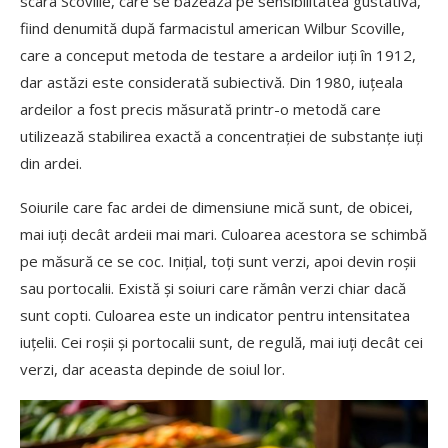
scara Scoville, care se bazează pe sensibilitatea gustativă,
fiind denumită după farmacistul american Wilbur Scoville,
care a conceput metoda de testare a ardeilor iuți în 1912,
dar astăzi este considerată subiectivă. Din 1980, iuțeala
ardeilor a fost precis măsurată printr-o metodă care
utilizează stabilirea exactă a concentrației de substanțe iuți
din ardei.
Soiurile care fac ardei de dimensiune mică sunt, de obicei,
mai iuți decât ardeii mai mari. Culoarea acestora se schimbă
pe măsură ce se coc. Inițial, toți sunt verzi, apoi devin roșii
sau portocalii. Există și soiuri care rămân verzi chiar dacă
sunt copti. Culoarea este un indicator pentru intensitatea
iuțelii. Cei roșii și portocalii sunt, de regulă, mai iuți decât cei
verzi, dar aceasta depinde de soiul lor.