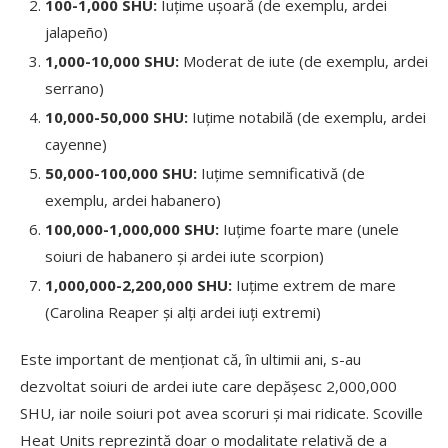
100-1,000 SHU:
Iuțime ușoară (de exemplu, ardei
jalapeño)
1,000-10,000 SHU:
Moderat de iute (de exemplu, ardei
serrano)
10,000-50,000 SHU:
Iuțime notabilă (de exemplu, ardei
cayenne)
50,000-100,000 SHU:
Iuțime semnificativă (de
exemplu, ardei habanero)
100,000-1,000,000 SHU:
Iuțime foarte mare (unele
soiuri de habanero și ardei iute scorpion)
1,000,000-2,200,000 SHU:
Iuțime extrem de mare
(Carolina Reaper și alți ardei iuți extremi)
Este important de menționat că, în ultimii ani, s-au
dezvoltat soiuri de ardei iute care depășesc 2,000,000
SHU, iar noile soiuri pot avea scoruri și mai ridicate. Scoville
Heat Units reprezintă doar o modalitate relativă de a