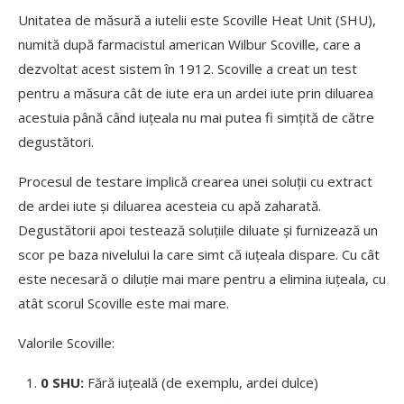
Unitatea de măsură a iutelii este Scoville Heat Unit (SHU),
numită după farmacistul american Wilbur Scoville, care a
dezvoltat acest sistem în 1912. Scoville a creat un test
pentru a măsura cât de iute era un ardei iute prin diluarea
acestuia până când iuțeala nu mai putea fi simțită de către
degustători.
Procesul de testare implică crearea unei soluții cu extract
de ardei iute și diluarea acesteia cu apă zaharată.
Degustătorii apoi testează soluțiile diluate și furnizează un
scor pe baza nivelului la care simt că iuțeala dispare. Cu cât
este necesară o diluție mai mare pentru a elimina iuțeala, cu
atât scorul Scoville este mai mare.
Valorile Scoville:
0 SHU:
Fără iuțeală (de exemplu, ardei dulce)