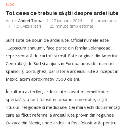
BLOG
Tot ceea ce trebuie să știi despre ardei iute
Autor:
Andrei Toma
27 ianuarie 2024
0 comentariu
1,5K
vizualizari
25 minute timp estimat
Sunt sute de soiuri de ardei iute. Oficial numele este
„Capsicum annuum”, face parte din familia Solanaceae,
reprezentată de cartofi și roșii. Este originar din America
Centrală și de Sud și a ajuns în Europa adus de marinarii
spanioli și portughez, dar istoria ardeiului iute a început în
Mexic, acum aproximativ 7500 de ani.
În cultura aztecilor, ardeiul iute a avut o semnificație
specială și a fost folosit nu doar în alimentație, ci și în
ritualuri religioase și medicinale. Cei mai vechi documentați
care au făcut referire la ardeiul iute provin din regiunea
Oaxaca din Mexic, unde ardeiul a fost folosit atât pentru