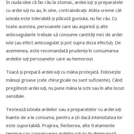
În ciuda ideii că fac rău la stomac, ardeii iuți și preparatele
cu ardei iuți nu au, în sine, contraindicații. Atâta vreme cât
iuteala este tolerabilă și plăcută gustului, nu fac rău. Cu
toate acestea, persoanele care iau aspirină și alte
anticoagulante trebuie să consume cantități mici de ardei
iute (au efect anticoagulat și pot supra doza efectul). De
asemenea, este recomandată prudența în consumarea
ardeilor iuți persoanelor care au hemoroizi.
Toacă și prepară ardeii iuți cu mâna protejată. Folosește
mânuși groase (cele chirurgicale nu sunt suficiente). Când
pregătești ardei iuți, nu pune mâna la ochi sau în alte locuri
sensibile.
Testează iuteala ardeilor sau a preparatelor cu ardei iuți
înainte de a le consuma, pentru a ști dacă intensitatea lor
este suportabilă. Prajirea, fierberea, alte tratamente
termice sau conservarea ardeilor iuți nu le diminuează