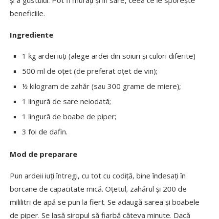
beneficiile.
Ingrediente
1 kg ardei iuți (alege ardei din soiuri și culori diferite)
500 ml de oțet (de preferat oțet de vin);
½ kilogram de zahăr (sau 300 grame de miere);
1 lingură de sare neiodată;
1 lingură de boabe de piper;
3 foi de dafin.
Mod de preparare
Pun ardeii iuți întregi, cu tot cu codiță, bine îndesați în
borcane de capacitate mică. Oțetul, zahărul și 200 de
mililitri de apă se pun la fiert. Se adaugă sarea și boabele
de piper. Se lasă siropul să fiarbă câteva minute. Dacă