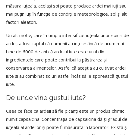
măsura iuțeala, același soi poate produce ardei mai iuți sau
mai puțin iuți în funcție de condițiile meteorologice, sol și alți
factori aleatori.
Un alt motiv, care în timp a intensificat iuțeala unor soiuri de
ardei, a fost faptul că oamenii au înțeles încă de acum mai
bine de 6000 de ani că ardeiul iute este unul din
ingredientele care poate contribui la păstrarea și
conservarea alimentelor. Astfel că aceștia au cultivat ardei
iute și au combinat soiuri astfel încât să le sporească gustul
iute.
De unde vine gustul iute?
Ceea ce face ca ardeii să fie picanți este un produs chimic
numit capsaicina. Concentrația de capsaicina dă și gradul de
iuțeală al ardeilor și poate fi măsurată în laborator. Există și