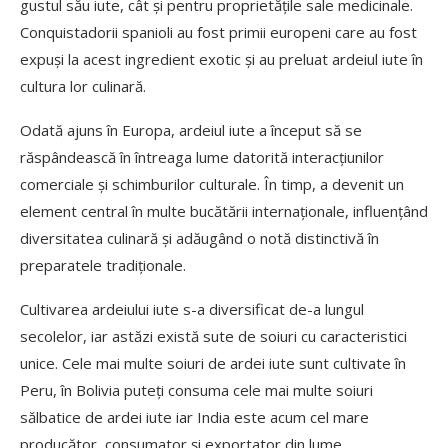
gustul său iute, cât și pentru proprietățile sale medicinale.
Conquistadorii spanioli au fost primii europeni care au fost
expuși la acest ingredient exotic și au preluat ardeiul iute în
cultura lor culinară.
Odată ajuns în Europa, ardeiul iute a început să se
răspândească în întreaga lume datorită interacțiunilor
comerciale și schimburilor culturale. În timp, a devenit un
element central în multe bucătării internaționale, influențând
diversitatea culinară și adăugând o notă distinctivă în
preparatele tradiționale.
Cultivarea ardeiului iute s-a diversificat de-a lungul
secolelor, iar astăzi există sute de soiuri cu caracteristici
unice. Cele mai multe soiuri de ardei iute sunt cultivate în
Peru, în Bolivia puteți consuma cele mai multe soiuri
sălbatice de ardei iute iar India este acum cel mare
producător, consumator și exportator din lume.