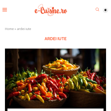
Home
»
ardei iute
ARDEI IUTE