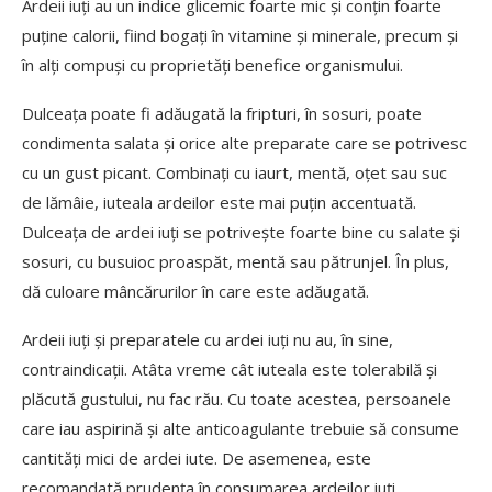
Ardeii iuți au un indice glicemic foarte mic și conțin foarte
puține calorii, fiind bogați în vitamine și minerale, precum și
în alți compuși cu proprietăți benefice organismului.
Dulceața poate fi adăugată la fripturi, în sosuri, poate
condimenta salata și orice alte preparate care se potrivesc
cu un gust picant. Combinați cu iaurt, mentă, oțet sau suc
de lămâie, iuteala ardeilor este mai puțin accentuată.
Dulceața de ardei iuți se potrivește foarte bine cu salate și
sosuri, cu busuioc proaspăt, mentă sau pătrunjel. În plus,
dă culoare mâncărurilor în care este adăugată.
Ardeii iuți și preparatele cu ardei iuți nu au, în sine,
contraindicații. Atâta vreme cât iuteala este tolerabilă și
plăcută gustului, nu fac rău. Cu toate acestea, persoanele
care iau aspirină și alte anticoagulante trebuie să consume
cantități mici de ardei iute. De asemenea, este
recomandată prudența în consumarea ardeilor iuți