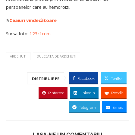
persoanelor care au hemoroizi.
⭐
Ceaiuri vindecătoare
Sursa foto:
123rf.com
ARDEI IUTI
DULCEATA DE ARDEI IUTI
DISTRIBUIE PE
Facebook
Twitter
Pinterest
Linkedin
Reddit
Telegram
Email
LASA-NE UN COMENTARIU