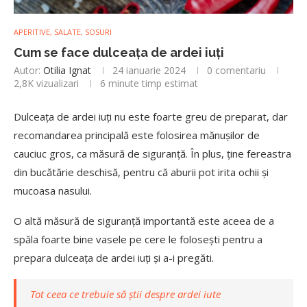
APERITIVE, SALATE, SOSURI
Cum se face dulceața de ardei iuți
Autor:
Otilia Ignat
24 ianuarie 2024
0 comentariu
2,8K
vizualizari
6 minute timp estimat
Dulceața de ardei iuți nu este foarte greu de preparat, dar
recomandarea principală este folosirea mănușilor de
cauciuc gros, ca măsură de siguranță. În plus, ține fereastra
din bucătărie deschisă, pentru că aburii pot irita ochii și
mucoasa nasului.
O altă măsură de siguranță importantă este aceea de a
spăla foarte bine vasele pe cere le folosești pentru a
prepara dulceața de ardei iuți și a-i pregăti.
Tot ceea ce trebuie să știi despre ardei iute