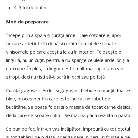
4-5 foi de dafin.
Mod de preparare
Începe prin a spăla și curăța ardei. Taie cotoarele, apoi
fiecare ardei iute în două și curăță semințele și toate
vinișoarele pe care aceștia le au în interior. Folosește o
lingură, nu un cuțit, pentru a nu sparge celulele ardeilor și a
nu-i rupe. În plus, cu lingura este mult mai rapid și nu vei
stropi, deci nu riști să-ți sară în ochi sau pe față.
Curăță gogoșarii. Ardeii și gogoșarii trebuie mărunțiți foarte
bine, proces pentru care este indicat un robot de
bucătărie. Se poate folosi și o mașină de tocat carne clasică,
de la care se scoate cuțitul. Se macină până rezultă o pastă.
Se pun pe foc, într-un vas încăpător, împreună cu tot oțetul
și tot zahărul de o dată. Adaugă sare, piperul și frunzele de