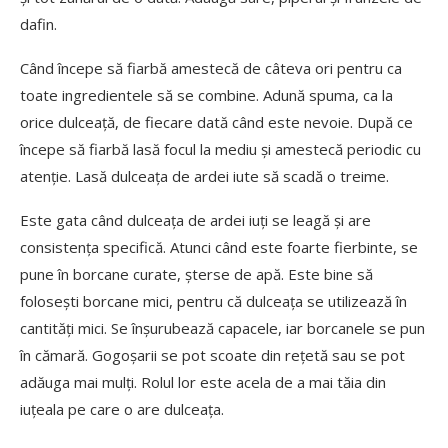
dafin.
Când începe să fiarbă amestecă de câteva ori pentru ca
toate ingredientele să se combine. Adună spuma, ca la
orice dulceață, de fiecare dată când este nevoie. După ce
începe să fiarbă lasă focul la mediu și amestecă periodic cu
atenție. Lasă dulceața de ardei iute să scadă o treime.
Este gata când dulceața de ardei iuți se leagă și are
consistența specifică. Atunci când este foarte fierbinte, se
pune în borcane curate, șterse de apă. Este bine să
folosești borcane mici, pentru că dulceața se utilizează în
cantități mici. Se înșurubează capacele, iar borcanele se pun
în cămară. Gogoșarii se pot scoate din rețetă sau se pot
adăuga mai mulți. Rolul lor este acela de a mai tăia din
iuțeala pe care o are dulceața.