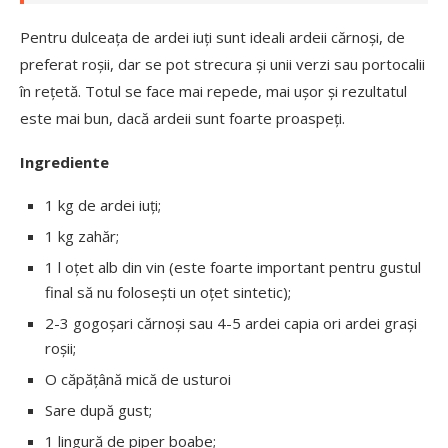
Pentru dulceața de ardei iuți sunt ideali ardeii cărnoși, de
preferat roșii, dar se pot strecura și unii verzi sau portocalii
în rețetă. Totul se face mai repede, mai ușor și rezultatul
este mai bun, dacă ardeii sunt foarte proaspeți.
Ingrediente
1 kg de ardei iuți;
1 kg zahăr;
1 l oțet alb din vin (este foarte important pentru gustul
final să nu folosești un oțet sintetic);
2-3 gogoșari cărnoși sau 4-5 ardei capia ori ardei grași
roșii;
O căpățână mică de usturoi
Sare după gust;
1 lingură de piper boabe;