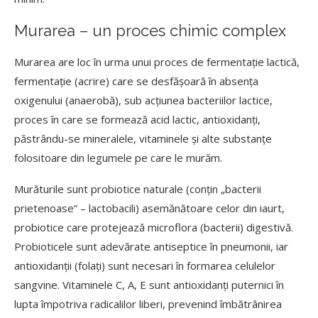
Murarea – un proces chimic complex
Murarea are loc în urma unui proces de fermentație lactică,
fermentație (acrire) care se desfășoară în absența
oxigenului (anaerobă), sub acțiunea bacteriilor lactice,
proces în care se formează acid lactic, antioxidanți,
păstrându-se mineralele, vitaminele și alte substanțe
folositoare din legumele pe care le murăm.
Murăturile sunt probiotice naturale (conțin „bacterii
prietenoase” – lactobacili) asemănătoare celor din iaurt,
probiotice care protejează microflora (bacterii) digestivă.
Probioticele sunt adevărate antiseptice în pneumonii, iar
antioxidanții (folați) sunt necesari în formarea celulelor
sangvine. Vitaminele C, A, E sunt antioxidanți puternici în
lupta împotriva radicalilor liberi, prevenind îmbătrânirea