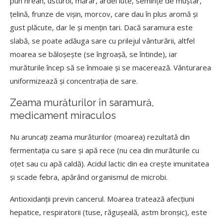
pun hrean, usturoi, mărar, ardei iute, semințe de muștar,
țelină, frunze de vișin, morcov, care dau în plus aromă și
gust plăcute, dar le și mențin tari. Dacă saramura este
slabă, se poate adăuga sare cu prilejul vânturării, altfel
moarea se băloșește (se îngroașă, se întinde), iar
murăturile încep să se înmoaie și se macerează. Vânturarea
uniformizează și concentrația de sare.
Zeama murăturilor în saramură,
medicament miraculos
Nu aruncați zeama murăturilor (moarea) rezultată din
fermentația cu sare și apă rece (nu cea din murăturile cu
oțet sau cu apă caldă). Acidul lactic din ea crește imunitatea
și scade febra, apărând organismul de microbi.
Antioxidanții previn cancerul. Moarea tratează afecțiuni
hepatice, respiratorii (tuse, răgușeală, astm bronșic), este