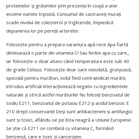
proteinelor și grăsimilor prin prezența în coajă a unei
enzime numite tripsină. Consumul de castraveți murați
scade nivelul de colesterol și trigliceride, împiedică
depunerea lor pe pereții arterelor.
Folosește pentru a prepara saramura apă rece Apa fiartă
diminuează o parte din vitamina C! Sau feribe apa cu sare,,
iar folosește-o doar atunci când temperatura este sub 40
de grade Celsius. Folosește doar sare neiodată, grunjoasă,
specială pentru murături, iodul fiind contraindicat murării;
introdus artificial interacționează negativ cu ingredientele
naturale și strică astfel murăturile! Nu folosiți benzoatul de
sodiu E211, benzoatul de potasiu E212 și acidul benzoic E
210 drept conservanți! Deși sunt antibacterieni și antifungici
sunt și toxici, aflându-se pe lista neagră a Uniunii Europene.
Se știe că E211 se combină cu vitamina C, formând
benzenul, care e toxic și cancerigen.