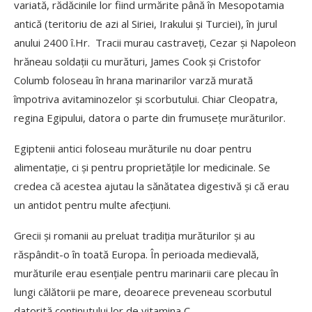
variată, rădăcinile lor fiind urmărite până în Mesopotamia
antică
(teritoriu de azi al Siriei, Irakului și Turciei), în jurul
anului 2400 î.Hr. Tracii murau castraveți, Cezar și Napoleon
hrăneau soldații cu murături, James Cook și Cristofor
Columb foloseau în hrana marinarilor varză murată
împotriva avitaminozelor și scorbutului. Chiar Cleopatra,
regina Egipului, datora o parte din frumusețe murăturilor.
Egiptenii antici foloseau murăturile nu doar pentru
alimentație, ci și pentru proprietățile lor medicinale. Se
credea că acestea ajutau la sănătatea digestivă și că erau
un antidot pentru multe afecțiuni.
Grecii și romanii au preluat tradiția murăturilor și au
răspândit-o în toată Europa. În perioada medievală,
murăturile erau esențiale pentru marinarii care plecau în
lungi călătorii pe mare, deoarece preveneau scorbutul
datorită conținutului lor de vitamina C.