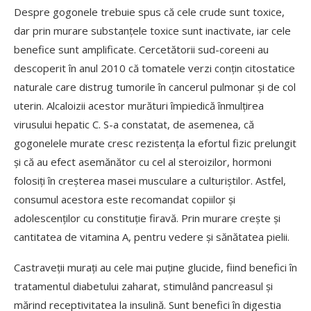
Despre gogonele trebuie spus că cele crude sunt toxice,
dar prin murare substanțele toxice sunt inactivate, iar cele
benefice sunt amplificate. Cercetătorii sud-coreeni au
descoperit în anul 2010 că tomatele verzi conțin citostatice
naturale care distrug tumorile în cancerul pulmonar și de col
uterin. Alcaloizii acestor murături împiedică înmulțirea
virusului hepatic C. S-a constatat, de asemenea, că
gogonelele murate cresc rezistența la efortul fizic prelungit
și că au efect asemănător cu cel al steroizilor, hormoni
folosiți în creșterea masei musculare a culturiștilor. Astfel,
consumul acestora este recomandat copiilor și
adolescenților cu constituție firavă. Prin murare crește și
cantitatea de vitamina A, pentru vedere și sănătatea pielii.
Castraveții murați au cele mai puține glucide, fiind benefici în
tratamentul diabetului zaharat, stimulând pancreasul și
mărind receptivitatea la insulină. Sunt benefici în digestia