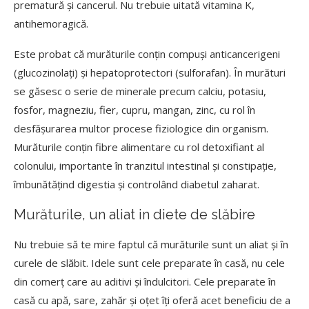
prematură și cancerul. Nu trebuie uitată vitamina K,
antihemoragică.
Este probat că murăturile conțin compuși anticancerigeni
(glucozinolați) și hepatoprotectori (sulforafan). În murături
se găsesc o serie de minerale precum calciu, potasiu,
fosfor, magneziu, fier, cupru, mangan, zinc, cu rol în
desfășurarea multor procese fiziologice din organism.
Murăturile conțin fibre alimentare cu rol detoxifiant al
colonului, importante în tranzitul intestinal și constipație,
îmbunătățind digestia și controlând diabetul zaharat.
Murăturile, un aliat in diete de slăbire
Nu trebuie să te mire faptul că murăturile sunt un aliat și în
curele de slăbit. Idele sunt cele preparate în casă, nu cele
din comerț care au aditivi și îndulcitori. Cele preparate în
casă cu apă, sare, zahăr și oțet îți oferă acet beneficiu de a