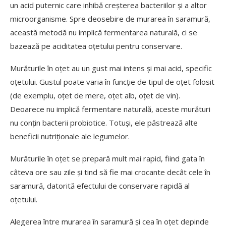
un acid puternic care inhibă creșterea bacteriilor și a altor
microorganisme. Spre deosebire de murarea în saramură,
această metodă nu implică fermentarea naturală, ci se
bazează pe aciditatea oțetului pentru conservare.
Murăturile în oțet au un gust mai intens și mai acid, specific
oțetului. Gustul poate varia în funcție de tipul de oțet folosit
(de exemplu, oțet de mere, oțet alb, oțet de vin).
Deoarece nu implică fermentare naturală, aceste murături
nu conțin bacterii probiotice. Totuși, ele păstrează alte
beneficii nutriționale ale legumelor.
Murăturile în oțet se prepară mult mai rapid, fiind gata în
câteva ore sau zile și tind să fie mai crocante decât cele în
saramură, datorită efectului de conservare rapidă al
oțetului.
Alegerea între murarea în saramură și cea în oțet depinde