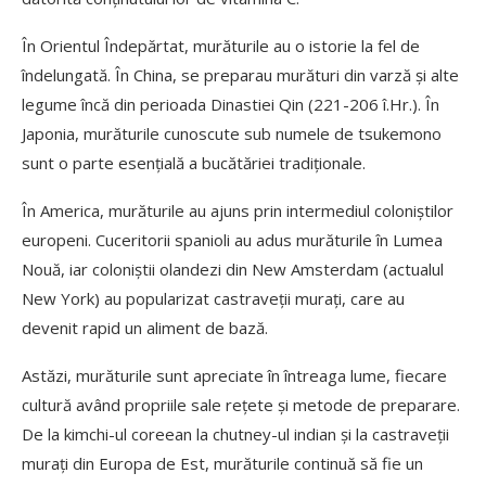
În Orientul Îndepărtat, murăturile au o istorie la fel de
îndelungată. În China, se preparau murături din varză și alte
legume încă din perioada Dinastiei Qin (221-206 î.Hr.). În
Japonia, murăturile cunoscute sub numele de tsukemono
sunt o parte esențială a bucătăriei tradiționale.
În America, murăturile au ajuns prin intermediul coloniștilor
europeni. Cuceritorii spanioli au adus murăturile în Lumea
Nouă, iar coloniștii olandezi din New Amsterdam (actualul
New York) au popularizat castraveții murați, care au
devenit rapid un aliment de bază.
Astăzi, murăturile sunt apreciate în întreaga lume, fiecare
cultură având propriile sale rețete și metode de preparare.
De la kimchi-ul coreean la chutney-ul indian și la castraveții
murați din Europa de Est, murăturile continuă să fie un