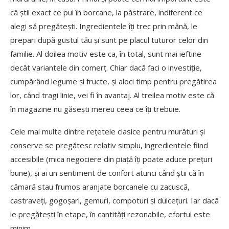
că știi exact ce pui în borcane, la păstrare, indiferent ce
alegi să pregătești. Ingredientele îți trec prin mână, le
prepari după gustul tău și sunt pe placul tuturor celor din
familie. Al doilea motiv este ca, în total, sunt mai ieftine
decât variantele din comerț. Chiar dacă faci o investiție,
cumpărând legume și fructe, și aloci timp pentru pregătirea
lor, când tragi linie, vei fi în avantaj. Al treilea motiv este că
în magazine nu găsești mereu ceea ce îți trebuie.
Cele mai multe dintre rețetele clasice pentru murături și
conserve se pregătesc relativ simplu, ingredientele fiind
accesibile (mica negociere din piață îți poate aduce prețuri
bune), și ai un sentiment de confort atunci când știi că în
cămară stau frumos aranjate borcanele cu zacuscă,
castraveți, gogoșari, gemuri, compoturi și dulcețuri. Iar dacă
le pregătești în etape, în cantități rezonabile, efortul este
minim.