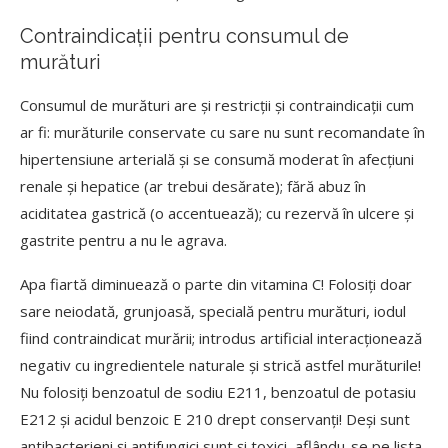
Contraindicații pentru consumul de
murături
Consumul de murături are și restricții și contraindicații cum
ar fi: murăturile conservate cu sare nu sunt recomandate în
hipertensiune arterială și se consumă moderat în afecțiuni
renale și hepatice (ar trebui desărate); fără abuz în
aciditatea gastrică (o accentuează); cu rezervă în ulcere și
gastrite pentru a nu le agrava.
Apa fiartă diminuează o parte din vitamina C! Folosiți doar
sare neiodată, grunjoasă, specială pentru murături, iodul
fiind contraindicat murării; introdus artificial interacționează
negativ cu ingredientele naturale și strică astfel murăturile!
Nu folosiți benzoatul de sodiu E211, benzoatul de potasiu
E212 și acidul benzoic E 210 drept conservanți! Deși sunt
antibacterieni și antifungici sunt și toxici, aflându-se pe lista