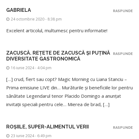
GABRIELA
RASPUNDE
24 octombrie 2020 - 8:38 pm
Excelent articolul, multumesc pentru informatie!
ZACUSCĂ. REȚETE DE ZACUSCĂ ȘI PUȚINĂ
RASPUNDE
DIVERSITATE GASTRONOMICĂ
16 iunie 2024 - 4:04 pm
[…] crud, fiert sau copt? Magic Morning cu Liana Stanciu –
Prima emisiune LIVE din… Murăturile și beneficiile lor pentru
sănătate Legendarul tenor Placido Domingo a anunțat
invitații speciali pentru cele… Mierea de brad, […]
ROȘIILE, SUPER-ALIMENTUL VERII
RASPUNDE
23 iunie 2024 - 6:49 pm