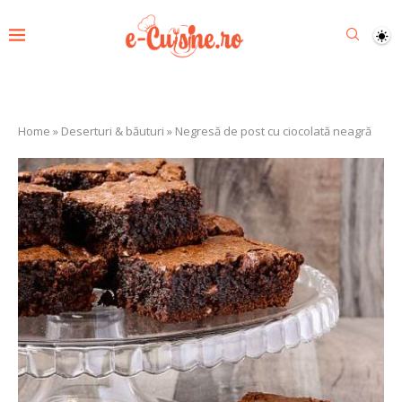
Home
»
Deserturi & băuturi
»
Negresă de post cu ciocolată neagră