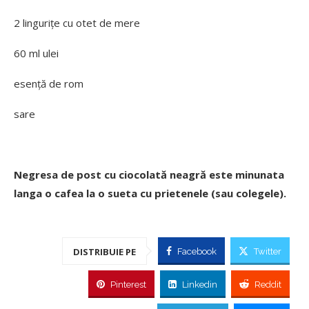
2 linguriţe cu otet de mere
60 ml ulei
esență de rom
sare
Negresa de post cu ciocolată neagră este minunata
langa o cafea la o sueta cu prietenele (sau colegele).
DISTRIBUIE PE
Facebook
Twitter
Pinterest
Linkedin
Reddit