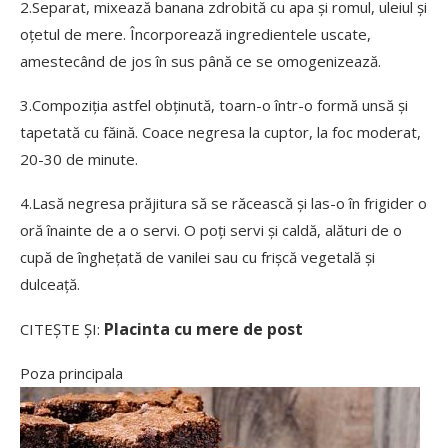
2.Separat, mixează banana zdrobită cu apa și romul, uleiul și
oțetul de mere. Încorporează ingredientele uscate,
amestecând de jos în sus până ce se omogenizează.
3.Compoziția astfel obținută, toarn-o într-o formă unsă și
tapetată cu făină. Coace negresa la cuptor, la foc moderat,
20-30 de minute.
4.Lasă negresa prăjitura să se răcească şi las-o în frigider o
oră înainte de a o servi. O poți servi și caldă, alături de o
cupă de înghețată de vanilei sau cu frișcă vegetală și
dulceață.
Placinta cu mere de post
CITEȘTE ȘI:
Poza principala