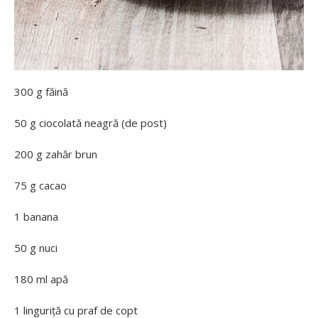
300 g făină
50 g ciocolată neagră (de post)
200 g zahăr brun
75 g cacao
1 banana
50 g nuci
180 ml apă
1 linguriță cu praf de copt