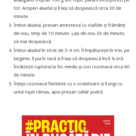
tot. Acoperi aluatul și îl lași să dospească circa 30 de
minute.
Întinzi aluatul, presari amestecul cu stafide și frămânți
din nou, timp de 10 minute. Lași din nou 30 de minute,
să mai dospească.
Întinzi aluatul în strat de 3-4 cm. Îl împăturești în trei, pe
lungime, îl pui în tavă și îl lași să dospească încă ¼ oră.
Încălzești cuptorul la foc mediu și coci cozonacul circa 60
de minute.
Înțepi cozonacul fierbinte cu o scobitoare și îl ungi cu
untul topit rămas, apoi presari zahăr pudră.