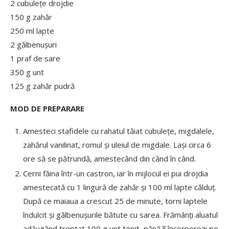
2 cubulețe drojdie
150 g zahăr
250 ml lapte
2 gălbenușuri
1 praf de sare
350 g unt
125 g zahăr pudră
MOD DE PREPARARE
Amesteci stafidele cu rahatul tăiat cubulețe, migdalele,
zahărul vanilinat, romul și uleiul de migdale. Lași circa 6
ore să se pătrundă, amestecând din când în când.
Cerni făina într-un castron, iar în mijlocul ei pui drojdia
amestecată cu 1 lingură de zahăr și 100 ml lapte călduț.
După ce maiaua a crescut 25 de minute, torni laptele
îndulcit și gălbenușurile bătute cu sarea. Frămânți aluatul
adăugând treptat 100 g unt topit, până îl încorporezi pe