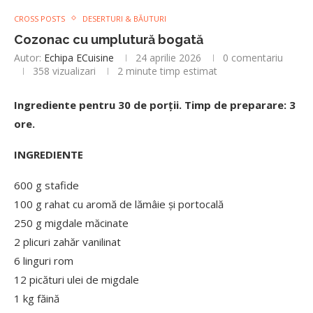
CROSS POSTS
DESERTURI & BĂUTURI
Cozonac cu umplutură bogată
Autor:
Echipa ECuisine
24 aprilie 2026
0 comentariu
358
vizualizari
2 minute timp estimat
Ingrediente pentru 30 de porții. Timp de preparare: 3
ore.
INGREDIENTE
600 g stafide
100 g rahat cu aromă de lămâie și portocală
250 g migdale măcinate
2 plicuri zahăr vanilinat
6 linguri rom
12 picături ulei de migdale
1 kg făină