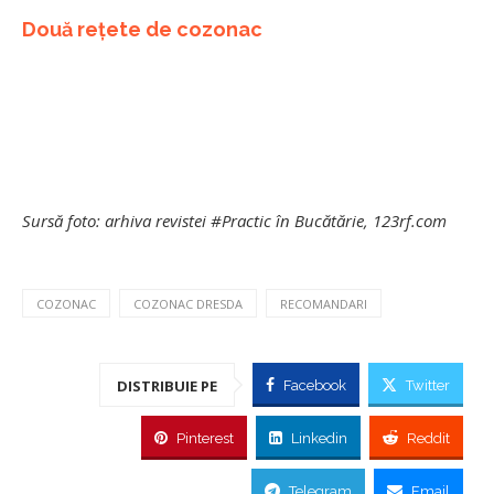
Două rețete de cozonac
Sursă foto: arhiva revistei #Practic în Bucătărie, 123rf.com
COZONAC
COZONAC DRESDA
RECOMANDARI
DISTRIBUIE PE
Facebook
Twitter
Pinterest
Linkedin
Reddit
Telegram
Email