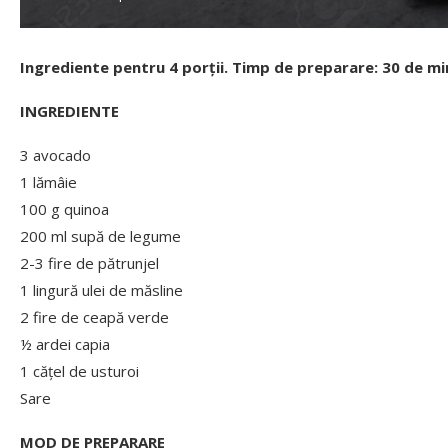
Ingrediente pentru 4 porții. Timp de preparare: 30 de mi
INGREDIENTE
3 avocado
1 lămâie
100 g quinoa
200 ml supă de legume
2-3 fire de pătrunjel
1 lingură ulei de măsline
2 fire de ceapă verde
½ ardei capia
1 cățel de usturoi
Sare
MOD DE PREPARARE