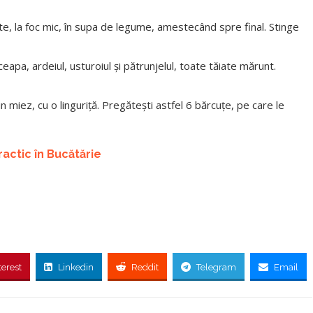
te, la foc mic, în supa de legume, amestecând spre final. Stinge
apa, ardeiul, usturoiul și pătrunjelul, toate tăiate mărunt.
 miez, cu o linguriță. Pregătești astfel 6 bărcuțe, pe care le
actic în Bucătărie
terest
Linkedin
Reddit
Telegram
Email