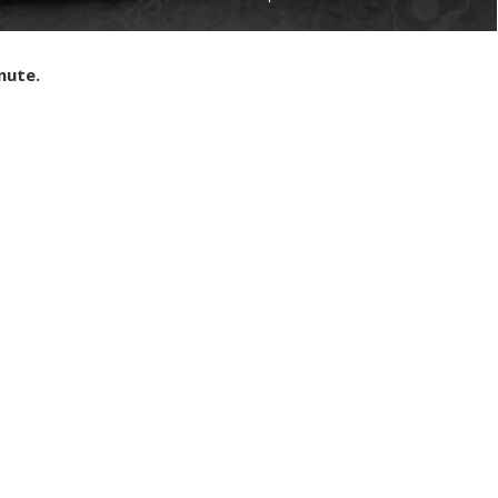
nute.