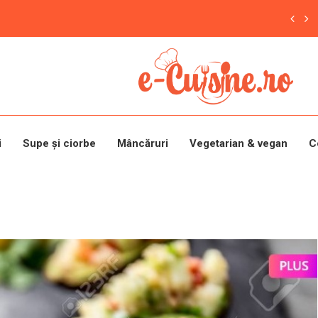
i
Supe și ciorbe
Mâncăruri
Vegetarian & vegan
C