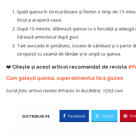
Spală quinoa în strecurătoare și fierbe-o timp de 15 minu
focul și acoperă vasul.
După 10 minute, afânează quinoa cu o furculiță și adaugă ce
Sărează amestecul după gust.
Taie avocado în jumătate, scoate-le sâmburii și o parte din
stropești cu zeamă de lămâie și le umpli cu quinoa.
❤️ Citește și acest articol recomandat de revista
#Pr
Cum gătești quinoa, superalimentul fără gluten
Sursă foto: arhiva revistei #Practic în Bucătărie, 123rf.com
DISTRIBUIE PE
Facebook
Twitter
Pin