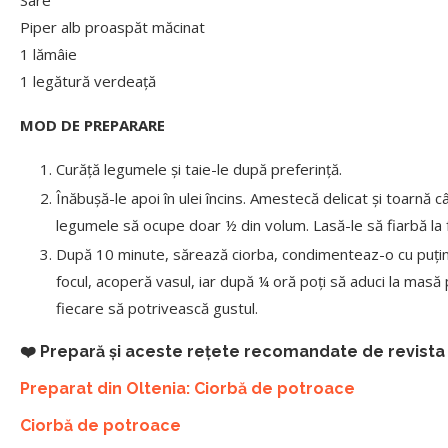
Sare
Piper alb proaspăt măcinat
1 lămâie
1 legătură verdeață
MOD DE PREPARARE
Curăță legumele și taie-le după preferință.
Înăbușă-le apoi în ulei încins. Amestecă delicat și toarnă c
legumele să ocupe doar ½ din volum. Lasă-le să fiarbă la 
După 10 minute, sărează ciorba, condimenteaz-o cu puțin p
focul, acoperă vasul, iar după ¼ oră poți să aduci la masă p
fiecare să potrivească gustul.
❤️ Prepară și aceste rețete recomandate de revist
Preparat din Oltenia: Ciorbă de potroace
Ciorbă de potroace