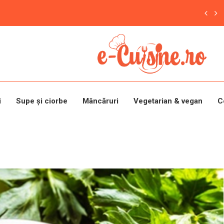
i
Supe și ciorbe
Mâncăruri
Vegetarian & vegan
C