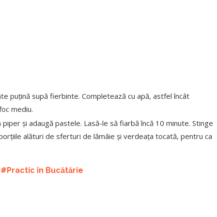
âte puțină supă fierbin­te. Completează cu apă, astfel încât
foc mediu.
iper și adaugă pas­tele. Lasă-le să fiarbă încă 10 minute. Stinge
orțiile alături de sferturi de lămâie și verdeața to­cată, pentru ca
a
#Practic în Bucătărie