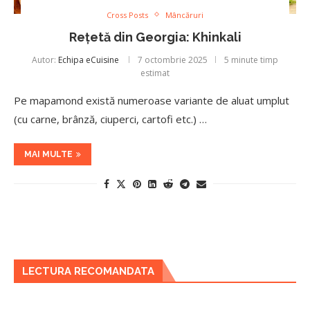
Cross Posts
Mâncăruri
Rețetă din Georgia: Khinkali
Autor:
Echipa eCuisine
7 octombrie 2025
5 minute timp
estimat
Pe mapamond există numeroase variante de aluat umplut
(cu carne, brânză, ciuperci, cartofi etc.) …
MAI MULTE
LECTURA RECOMANDATA