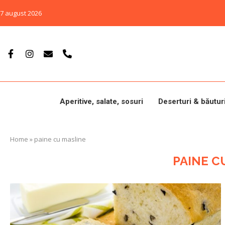
7 august 2026
Aperitive, salate, sosuri
Deserturi & băutur
Home
»
paine cu masline
PAINE C