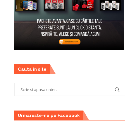
Cauta in site
Urmareste-ne pe Facebook