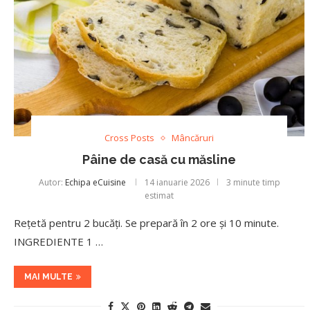
Cross Posts
Mâncăruri
Pâine de casă cu măsline
Autor:
Echipa eCuisine
14 ianuarie 2026
3 minute timp
estimat
Rețetă pentru 2 bucăți. Se prepară în 2 ore și 10 minute.
INGREDIENTE 1 …
MAI MULTE