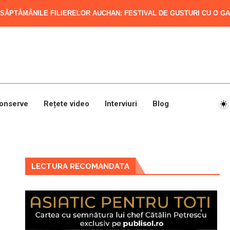
SĂPTĂMÂNILE FILIERELOR AUCHAN: FESTIVAL DE GUSTURI CU O GAM
onserve
Rețete video
Interviuri
Blog
LECTURA RECOMANDATA