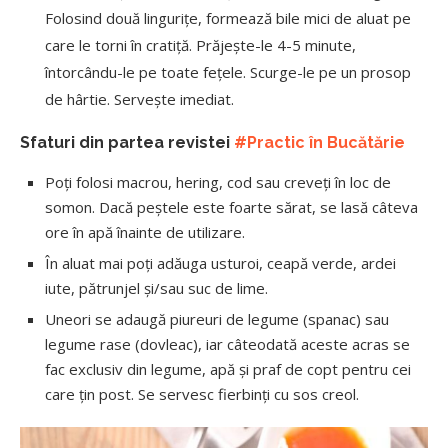
Folosind două lingurițe, formează bile mici de aluat pe
care le torni în cratiță. Prăjește-le 4-5 minute,
întorcându-le pe toate fețele. Scurge-le pe un prosop
de hârtie. Servește imediat.
Sfaturi din partea revistei
#Practic în Bucătărie
Poți folosi macrou, hering, cod sau creveți în loc de
somon. Dacă peștele este foarte sărat, se lasă câteva
ore în apă înainte de utilizare.
În aluat mai poți adăuga usturoi, ceapă verde, ardei
iute, pătrunjel și/sau suc de lime.
Uneori se adaugă piureuri de legume (spanac) sau
legume rase (dovleac), iar câteodată aceste acras se
fac exclusiv din legume, apă și praf de copt pentru cei
care țin post. Se servesc fierbinți cu sos creol.