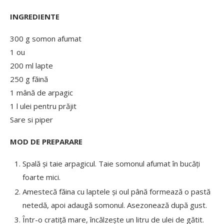
INGREDIENTE
300 g somon afumat
1 ou
200 ml lapte
250 g făină
1 mână de arpagic
1 l ulei pentru prăjit
Sare si piper
MOD DE PREPARARE
Spală și taie arpagicul. Taie somonul afumat în bucăți
foarte mici.
Amestecă făina cu laptele și oul până formează o pastă
netedă, apoi adaugă somonul. Asezonează după gust.
Într-o cratiță mare, încălzește un litru de ulei de gătit.