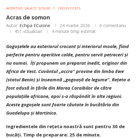
APERITIVE, SALATE, SOSURI
CROSS POSTS
Acras de somon
Autor:
Echipa ECuisine
24 martie 2026
0 comentariu
451
vizualizari
4 minute timp estimat
Gogoșelele au exteriorul crocant și interiorul moale, fiind
perfecte pentru aperitive calde, pentru servit petreceri și
nu numai. Îți propunem un preparat inedit, originar din
Africa de Vest. Cuvântul „accra” provine din limba Ewe
(statul Benin) și înseamnă „gogoașă de legume”. Rețeta a
fost adusă în țările din Marea Caraibilor de către
populațiile africane, apoi s-a răspândit în alte regiuni.
Aceste gogoșele sunt foarte căutate în bucătăria din
Guadelupa și Martinica.
Ingredientele din rețeta noastră sunt pentru 30 de
bucăți. Timp de preparare: 25 de minute.