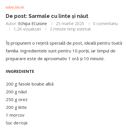
MÂNCĂRURI
De post: Sarmale cu linte și năut
Autor:
Echipa ECuisine
25 martie 2025
0 comentariu
1,2K
vizualizari
2 minute timp estimat
Îți propunem o rețetă specială de post, ideală pentru toată
familia. Ingredientele sunt pentru 10 porții, iar timpul de
preparare este de aproximativ 1 oră și 10 minute.
INGREDIENTE
200 g fasole boabe albă
200 g năut
250 g orez
200 g linte
1 morcov
Suc de roșii