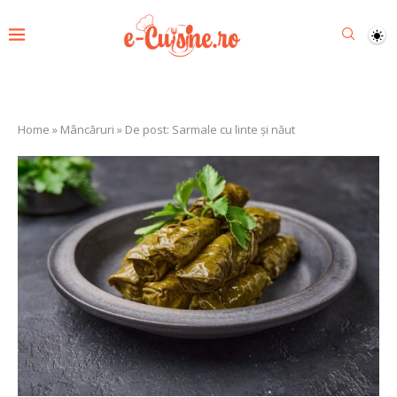
Home
»
Mâncăruri
»
De post: Sarmale cu linte și năut