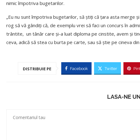
nimic împotriva bugetarilor.
„Eu nu sunt împotriva bugetarilor, să ştiţi că ţara asta merge şi
rog să vă gândiţi că, de exemplu vrei să faci un concurs în admi
trântite, un tânăr care şi-a luat diploma pe cinstite, avem şi ti
ceva, adică să stea cu burta pe carte, sau să ştie pe cineva din 
DISTRIBUIE PE
Facebook
Twitter
Pin
LASA-NE U