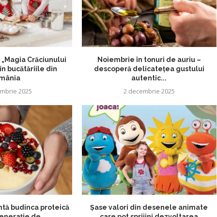
„Magia Crăciunului
Noiembrie în tonuri de auriu –
n bucătăriile din
descoperă delicatețea gustului
mânia
autentic...
mbrie 2025
2 decembrie 2025
intă budinca proteică
Șase valori din desenele animate
enerație de...
care pot sprijini dezvoltarea