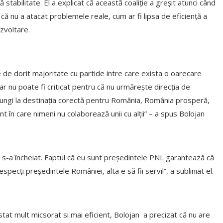
tabilitate. El a explicat că această coaliţie a greşit atunci când
 că nu a atacat problemele reale, cum ar fi lipsa de eficienţă a
zvoltare.
 de dorit majoritate cu partide intre care exista o oarecare
r nu poate fi criticat pentru că nu urmăreşte direcţia de
jungi la destinaţia corectă pentru România, România prosperă,
în care nimeni nu colaborează unii cu alţii” – a spus Bolojan
 s-a încheiat. Faptul că eu sunt președintele PNL garantează că
specți președintele României, alta e să fii servil”, a subliniat el.
stat mult micsorat si mai eficient, Bolojan a precizat că nu are