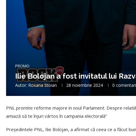
PROMO
Ilie Bolojan a fost invitatul lui Ra
Autor:
Roxana Stoian
28 noiembrie 2024
0 comentar
PNL promite reforme majore in noul Parlament. Despre relatiile
amiază să te înjuri vârtos în campania electorală”
Preşedintele PNL, Ilie Bolojan, a afirmat că ceea ce a făcut bun a