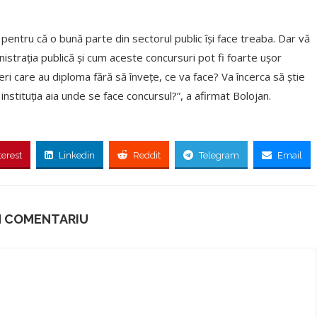
 pentru că o bună parte din sectorul public îşi face treaba. Dar vă
nistraţia publică şi cum aceste concursuri pot fi foarte uşor
neri care au diploma fără să înveţe, ce va face? Va încerca să ştie
instituţia aia unde se face concursul?”, a afirmat Bolojan.
terest
Linkedin
Reddit
Telegram
Email
N COMENTARIU