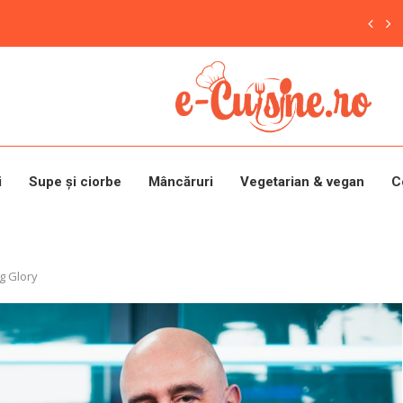
i
Supe și ciorbe
Mâncăruri
Vegetarian & vegan
C
ng Glory