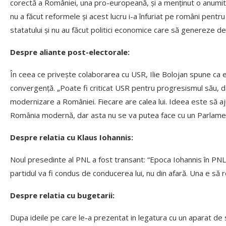
corectă a României, una pro-europeană, şi a menţinut o anumită s
nu a făcut reformele şi acest lucru i-a înfuriat pe români pentru
statatului şi nu au făcut politici economice care să genereze de
Despre aliante post-electorale:
În ceea ce priveşte colaborarea cu USR, Ilie Bolojan spune ca e
convergenţă. „Poate fi criticat USR pentru progresismul său, da
modernizare a României. Fiecare are calea lui. Ideea este să a
România modernă, dar asta nu se va putea face cu un Parlament 
Despre relatia cu Klaus Iohannis:
Noul presedinte al PNL a fost transant:
“Epoca Iohannis în PNL
partidul va fi condus de conducerea lui, nu din afară. Una e să re
Despre relatia cu bugetarii:
Dupa ideile pe care le-a prezentat in legatura cu un aparat de 