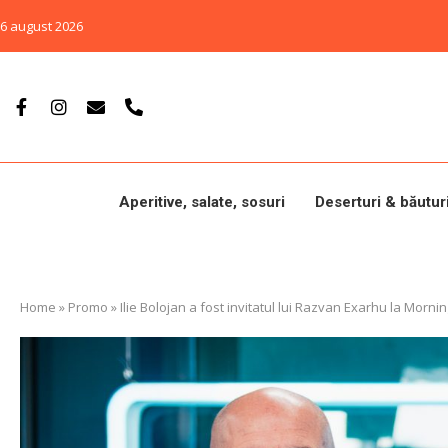
6 august 2026
Aperitive, salate, sosuri
Deserturi & băutur
Home
»
Promo
»
Ilie Bolojan a fost invitatul lui Razvan Exarhu la Morni