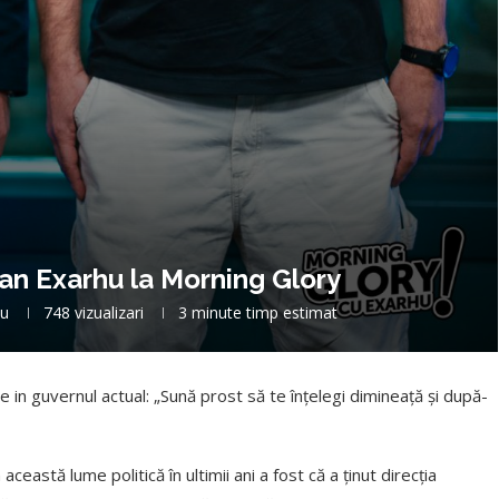
zvan Exarhu la Morning Glory
iu
748
vizualizari
3 minute timp estimat
 in guvernul actual:
„
Sună prost să te înţelegi dimineaţă şi după-
ceastă lume politică în ultimii ani a fost că a ţinut direcţia