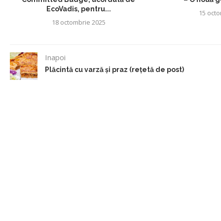
EcoVadis, pentru...
15 octo
18 octombrie 2025
Inapoi
Plăcintă cu varză și praz (rețetă de post)