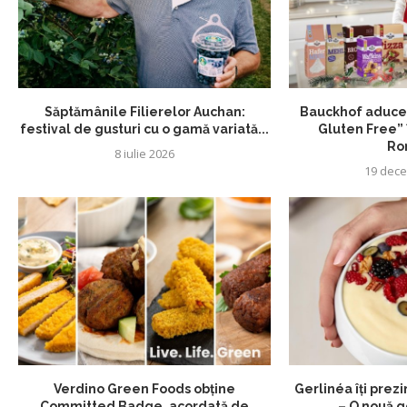
Săptămânile Filierelor Auchan:
Bauckhof aduce 
festival de gusturi cu o gamă variată...
Gluten Free” î
Ro
8 iulie 2026
19 dece
Verdino Green Foods obține
Gerlinéa îți prez
Committed Badge, acordată de
– O nouă g