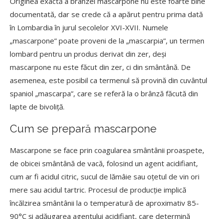
Originea exactă a brânzei mascarpone nu este foarte bine
documentată, dar se crede că a apărut pentru prima dată
în Lombardia în jurul secolelor XVI-XVII. Numele
„mascarpone” poate proveni de la „mascarpia”, un termen
lombard pentru un produs derivat din zer, deși
mascarpone nu este făcut din zer, ci din smântână. De
asemenea, este posibil ca termenul să provină din cuvântul
spaniol „mascarpa”, care se referă la o brânză făcută din
lapte de bivoliță.
Cum se prepară mascarpone
Mascarpone se face prin coagularea smântânii proaspete,
de obicei smântână de vacă, folosind un agent acidifiant,
cum ar fi acidul citric, sucul de lămâie sau oțetul de vin ori
mere sau acidul tartric. Procesul de producție implică
încălzirea smântânii la o temperatură de aproximativ 85-
90°C și adăugarea agentului acidifiant, care determină