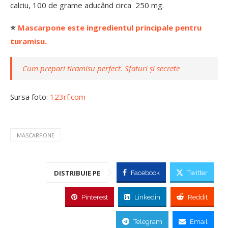
calciu, 100 de grame aducând circa 250 mg.
⭐
Mascarpone este ingredientul principale pentru
turamisu.
Cum prepari tiramisu perfect. Sfaturi și secrete
Sursa foto:
123rf.com
MASCARPONE
DISTRIBUIE PE
Facebook
Twitter
Pinterest
Linkedin
Reddit
Telegram
Email