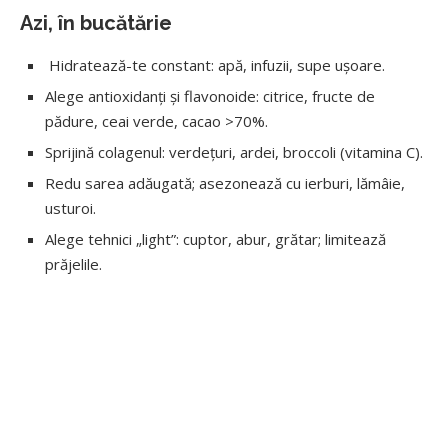
Azi, în bucătărie
Hidratează-te constant: apă, infuzii, supe ușoare.
Alege antioxidanți și flavonoide: citrice, fructe de
pădure, ceai verde, cacao >70%.
Sprijină colagenul: verdețuri, ardei, broccoli (vitamina C).
Redu sarea adăugată; asezonează cu ierburi, lămâie,
usturoi.
Alege tehnici „light”: cuptor, abur, grătar; limitează
prăjelile.