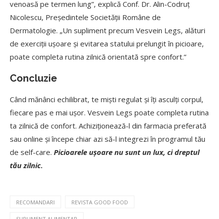
venoasă pe termen lung”, explică Conf. Dr. Alin-Codruț
Nicolescu, Președintele Societății Române de
Dermatologie. „Un supliment precum Vesvein Legs, alături
de exerciții ușoare și evitarea statului prelungit în picioare,
poate completa rutina zilnică orientată spre confort.”
Concluzie
Când mănânci echilibrat, te miști regulat și îți asculți corpul,
fiecare pas e mai ușor. Vesvein Legs poate completa rutina
ta zilnică de confort. Achiziționează-l din farmacia preferată
sau online și începe chiar azi să-l integrezi în programul tău
de self-care.
Picioarele ușoare nu sunt un lux, ci dreptul
tău zilnic
.
RECOMANDARI
REVISTA GOOD FOOD
SUPLIMENT ALIMENTAR