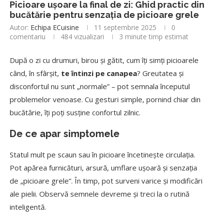
Picioare ușoare la final de zi: Ghid practic din
bucătărie pentru senzația de picioare grele
Autor:
Echipa ECuisine
11 septembrie 2025
0
comentariu
484
vizualizari
3 minute timp estimat
După o zi cu drumuri, birou și gătit, cum îți simți picioarele
când, în sfârșit,
te întinzi pe canapea
? Greutatea și
disconfortul nu sunt „normale” – pot semnala începutul
problemelor venoase. Cu gesturi simple, pornind chiar din
bucătărie, îți poți susține confortul zilnic.
De ce apar simptomele
Statul mult pe scaun sau în picioare încetinește circulația.
Pot apărea furnicături, arsură, umflare ușoară și senzația
de „picioare grele”. În timp, pot surveni varice și modificări
ale pielii. Observă semnele devreme și treci la o rutină
inteligentă.