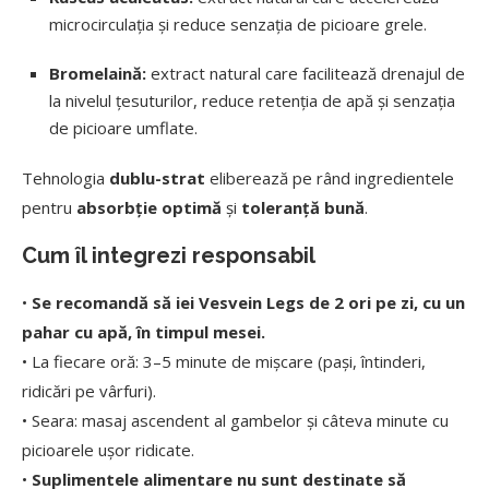
microcirculația și reduce senzația de picioare grele.
Bromelaină:
extract natural care facilitează drenajul de
la nivelul țesuturilor, reduce retenția de apă și senzația
de picioare umflate.
Tehnologia
dublu-strat
eliberează pe rând ingredientele
pentru
absorbție optimă
și
toleranță bună
.
Cum îl integrezi responsabil
•
Se recomandă să iei Vesvein Legs de 2 ori pe zi, cu un
pahar cu apă, în timpul mesei.
• La fiecare oră: 3–5 minute de mișcare (pași, întinderi,
ridicări pe vârfuri).
• Seara: masaj ascendent al gambelor și câteva minute cu
picioarele ușor ridicate.
•
Suplimentele alimentare nu sunt destinate să