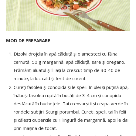
MOD DE PREPARARE
Dizolvi drojdia în apă călduță și o amesteci cu făina
cernută, 50 g margarină, apă călduță, sare și oregano.
Frămânți aluatul și îl lași la crescut timp de 30-40 de
minute, la loc cald și ferit de curent.
Cureți fasolea și conopida și le speli. În ulei și puțină apă,
înăbuși fasolea ruptă în bucăți de 3-4 cm și conopida
desfăcută în buchețele. Tai crenvurștii și ceapa verde în
rondele subțiri. Scurgi porumbul. Cureți, speli, tai în felii
și călești ciupercile cu 1 lingură de margarină, apoi le dai
prin mașina de tocat.