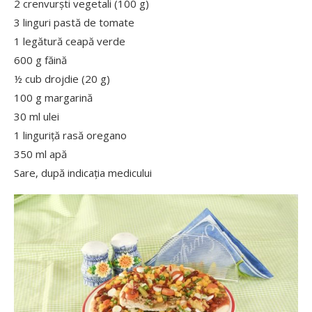
2 crenvurști vegetali (100 g)
3 linguri pastă de tomate
1 legătură ceapă verde
600 g făină
½ cub drojdie (20 g)
100 g margarină
30 ml ulei
1 linguriță rasă oregano
350 ml apă
Sare, după indicația medicului