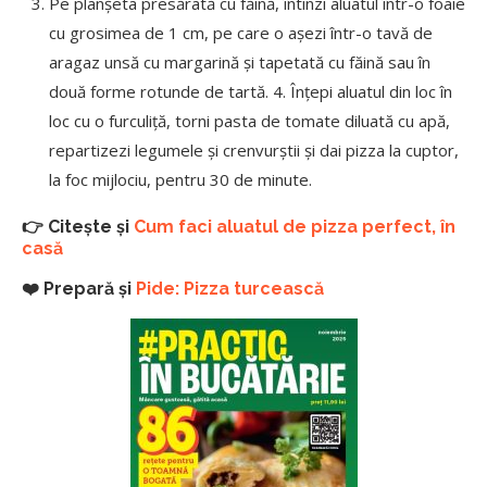
Pe planșeta presărată cu făină, întinzi aluatul într-o foaie
cu grosimea de 1 cm, pe care o așezi într-o tavă de
aragaz unsă cu margarină și tapetată cu făină sau în
două forme rotunde de tartă. 4. Înțepi aluatul din loc în
loc cu o furculiță, torni pasta de tomate diluată cu apă,
repartizezi legumele și crenvurștii și dai pizza la cuptor,
la foc mijlociu, pentru 30 de minute.
👉 Citește și
Cum faci aluatul de pizza perfect, în
casă
❤️ Prepară și
Pide: Pizza turcească