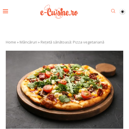
Home
»
Mâncăruri
»
Rețetă sănătoasă: Pizza vegetariană