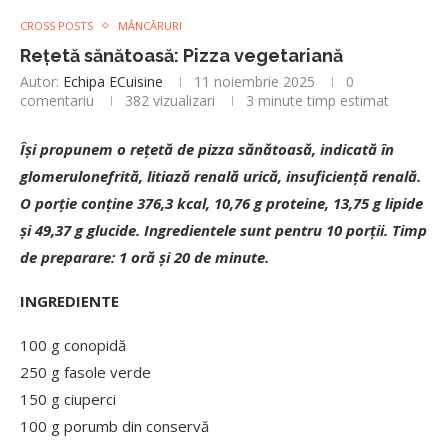
CROSS POSTS
MÂNCĂRURI
Rețetă sănătoasă: Pizza vegetariană
Autor:
Echipa ECuisine
11 noiembrie 2025
0
comentariu
382
vizualizari
3 minute timp estimat
Își propunem o rețetă de pizza sănătoasă, indicată în
glomerulonefrită, litiază renală urică, insuficiență renală.
O porție conține 376,3 kcal, 10,76 g proteine, 13,75 g lipide
și 49,37 g glucide. Ingredientele sunt pentru 10 porții. Timp
de preparare: 1 oră și 20 de minute.
INGREDIENTE
100 g conopidă
250 g fasole verde
150 g ciuperci
100 g porumb din conservă