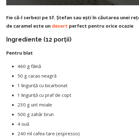
Fie că-l serbezi pe Sf. Ștefan sau ești în căutarea unei r
de caramel este un
desert
perfect pentru orice ocazie
Ingrediente (12 porții)
Pentru blat
460 g făină
50 g cacao neagră
1 linguriță cu bicarbonat
1 linguriță cu praf de copt
230 g unt moale
500 g zahăr brun
4 ouă
240 ml cafea tare (espresso)