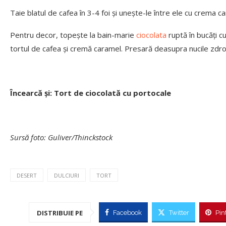
Taie blatul de cafea în 3-4 foi și unește-le între ele cu crema c
Pentru decor, topește la bain-marie
ciocolata
ruptă în bucăți 
tortul de cafea și cremă caramel. Presară deasupra nucile zdrob
Încearcă și: Tort de ciocolată cu portocale
Sursă foto: Guliver/Thinckstock
DESERT
DULCIURI
TORT
DISTRIBUIE PE
Facebook
Twitter
Pin