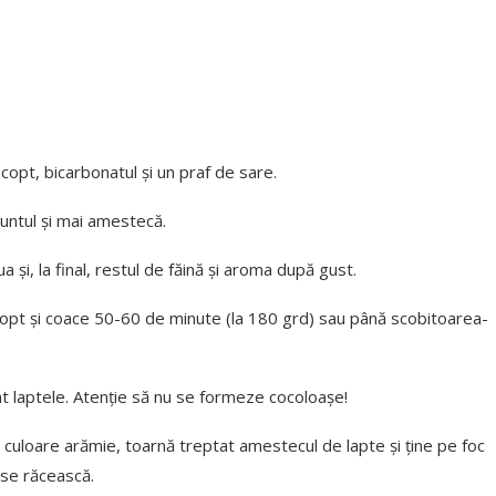
copt, bicarbonatul și un praf de sare.
untul și mai amestecă.
și, la final, restul de făină și aroma după gust.
copt și coace 50-60 de minute (la 180 grd) sau până scobitoarea-
t laptele. Atenție să nu se formeze cocoloașe!
 culoare arămie, toarnă treptat amestecul de lapte și ține pe foc
se răcească.