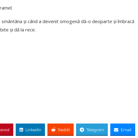
aramel.
cu smântâna și când a devenit omogenă dă-o deoparte și îmbracă
ite și dă la rece.
terest
Linkedin
Reddit
Telegram
Email