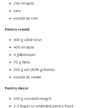
240 ml lapte
sare
esență de rom
Pentru cremă
400 g zahăr brun
400 ml lapte
4 gălbenușuri
70 g făină
200 g unt (80% grăsime)
esență de vanilie
Pentru decor
200 g ciocolată neagră
2-3 linguri cu smântână pentru frișcă