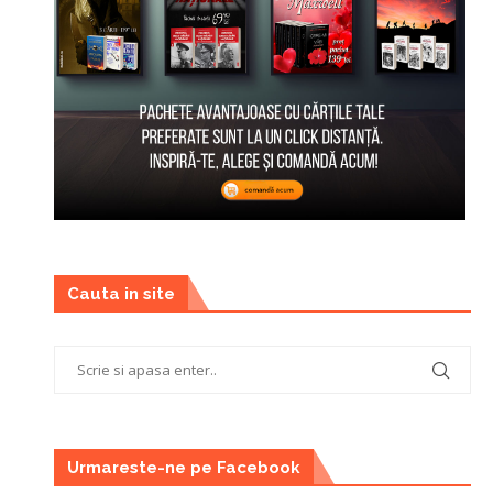
Cauta in site
Urmareste-ne pe Facebook