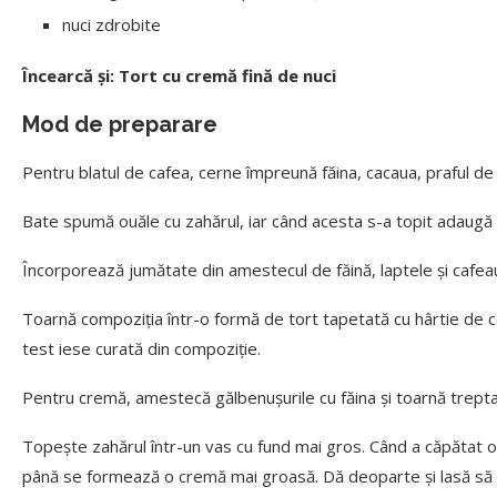
nuci zdrobite
Încearcă și: Tort cu cremă fină de nuci
Mod de preparare
Pentru blatul de cafea, cerne împreună făina, cacaua, praful de 
Bate spumă ouăle cu zahărul, iar când acesta s-a topit adaugă 
Încorporează jumătate din amestecul de făină, laptele și cafeaua 
Toarnă compoziția într-o formă de tort tapetată cu hârtie de 
test iese curată din compoziție.
Pentru cremă, amestecă gălbenușurile cu făina și toarnă trepta
Topește zahărul într-un vas cu fund mai gros. Când a căpătat o
până se formează o cremă mai groasă. Dă deoparte și lasă să 