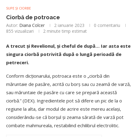
SUPE ȘI CIORBE
Ciorbă de potroace
Autor:
Diana Colcer
2 ianuarie 2023
0 comentariu
855
vizualizari
2 minute timp estimat
A trecut și Revelionul, și cheful de după… Iar asta este
singura ciorbă potrivită după o lungă perioadă de
petreceri.
Conform dicționarului, potroaca este o „ciorbă din
măruntaie de pasăre, acrită cu borș sau cu zeamă de varză,
sau măruntaie de pasăre cu care se prepară această
ciorbă.” (DEX). Ingredientele pot să difere un pic de la o
regiune la alta, dar modul de acrire este mereu același,
considerându-se că borșul și zeama sărată de varză pot
combate mahmureala, restabilind echilibrul electrolitic.