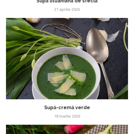
Supă lituaniană de sfeclă
27 aprilie 2026
Supă-cremă verde
18 martie 2026