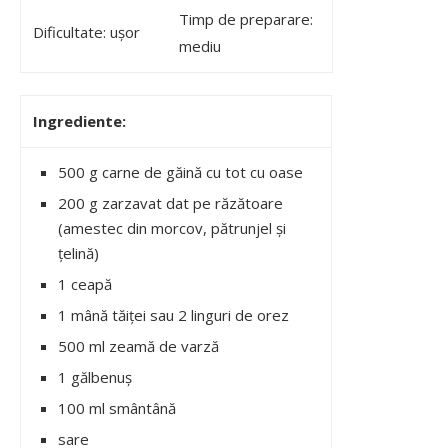
Timp de preparare:
Dificultate: ușor
mediu
Ingrediente:
500 g carne de găină cu tot cu oase
200 g zarzavat dat pe răzătoare
(amestec din morcov, pătrunjel și
țelină)
1 ceapă
1 mână tăiței sau 2 linguri de orez
500 ml zeamă de varză
1 gălbenuș
100 ml smântână
sare