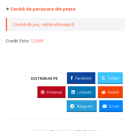
⭐
Ciorbă de perișoare din pește
Ciorbă de pui, rețeta oltenească
Credit Foto:
123RF
DISTRIBUIE PE
Facebook
Twitter
Pinterest
Linkedin
Reddit
Telegram
Email