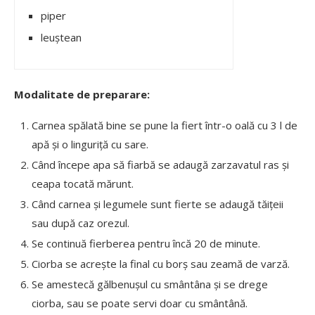
piper
leuștean
Modalitate de preparare:
Carnea spălată bine se pune la fiert într-o oală cu 3 l de
apă și o linguriță cu sare.
Când începe apa să fiarbă se adaugă zarzavatul ras și
ceapa tocată mărunt.
Când carnea și legumele sunt fierte se adaugă tăițeii
sau după caz orezul.
Se continuă fierberea pentru încă 20 de minute.
Ciorba se acrește la final cu borș sau zeamă de varză.
Se amestecă gălbenușul cu smântâna și se drege
ciorba, sau se poate servi doar cu smântână.