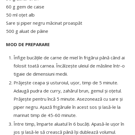
60 g gem de caise
50 ml oțet alb
Sare și piper negru măcinat proaspăt
500 g aluat de pâine
MOD DE PREPARARE
Înfige bucățile de carne de miel în frigărui până când ai
folosit toată carnea. Încălzește uleiul de măsline într-o
tigaie de dimensiuni medii.
Prăjește ceapa și usturoiul, ușor, timp de 5 minute.
Adaugă pudra de curry, zahărul brun, gemul și oțetul.
Prăjește pentru încă 5 minute. Asezonează cu sare și
piper negru. Așază frigăruile în acest sos și lasă-le la
marinat timp de 45-60 minute.
Între timp, împarte aluatul în 6 bucăți. Apasă-le ușor în
jos și lasă-le să crească până își dublează volumul.