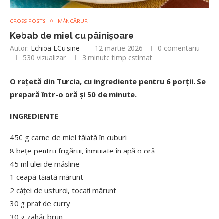
CROSS POSTS
MÂNCĂRURI
Kebab de miel cu pâinișoare
Autor:
Echipa ECuisine
12 martie 2026
0 comentariu
530
vizualizari
3 minute timp estimat
O rețetă din Turcia, cu ingrediente pentru 6 porții. Se
prepară într-o oră și 50 de minute.
INGREDIENTE
450 g carne de miel tăiată în cuburi
8 bețe pentru frigărui, înmuiate în apă o oră
45 ml ulei de măsline
1 ceapă tăiată mărunt
2 căței de usturoi, tocați mărunt
30 g praf de curry
30 g zahăr brun