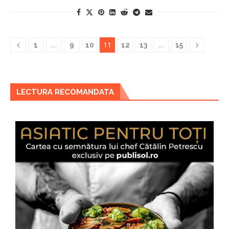
…
11
…
1
9
10
12
13
15
LECTURA RECOMANDATA