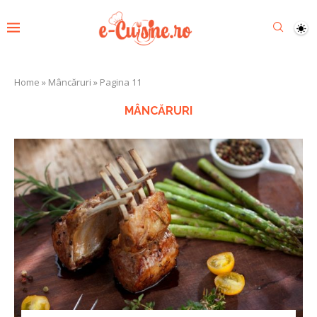
Home
»
Mâncăruri
»
Pagina 11
MÂNCĂRURI