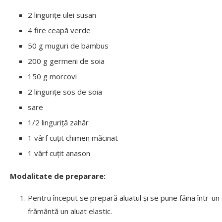
2 lingurițe ulei susan
4 fire ceapă verde
50 g muguri de bambus
200 g germeni de soia
150 g morcovi
2 lingurițe sos de soia
sare
1/2 linguriță zahăr
1 vârf cuțit chimen măcinat
1 vârf cuțit anason
Modalitate de preparare:
Pentru început se prepară aluatul și se pune făina într-un 
frământă un aluat elastic.