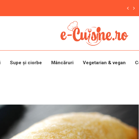
i
Supe și ciorbe
Mâncăruri
Vegetarian & vegan
C