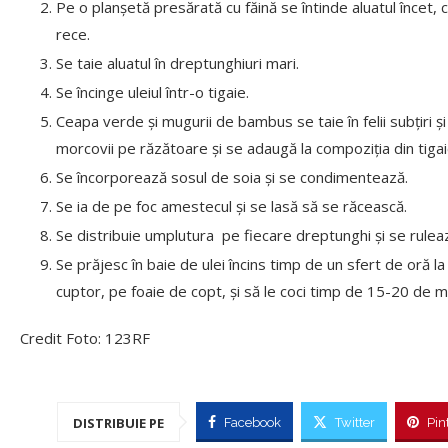
Pe o planșetă presărată cu făină se întinde aluatul încet,
rece.
Se taie aluatul în dreptunghiuri mari.
Se încinge uleiul într-o tigaie.
Ceapa verde și mugurii de bambus se taie în felii subțiri 
morcovii pe răzătoare și se adaugă la compoziția din tigai
Se încorporează sosul de soia și se condimentează.
Se ia de pe foc amestecul și se lasă să se răcească.
Se distribuie umplutura pe fiecare dreptunghi și se rulea
Se prăjesc în baie de ulei încins timp de un sfert de oră la
cuptor, pe foaie de copt, și să le coci timp de 15-20 de mi
Credit Foto: 123RF
DISTRIBUIE PE
Facebook
Twitter
Pin