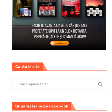
Cauta in site
Urmareste-ne pe Facebook