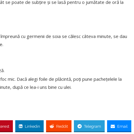
 cât se poate de subțire și se lasă pentru o jumătate de oră la
și împreună cu germenii de soia se călesc câteva minute, se dau
e.
ză.
 foc mic. Dacă alegi foile de plăcintă, poți pune pachețelele la
nute, după ce lea-i uns bine cu ulei.
terest
Linkedin
Reddit
Telegram
Email