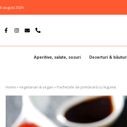
6 august 2026
Aperitive, salate, sosuri
Deserturi & băutur
Home
»
Vegetarian & vegan
»
Pachețele de primăvară cu legume