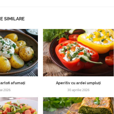
E SIMILARE
artofi afumați
Aperitiv cu ardei umpluți
ai 2026
30 aprilie 2026