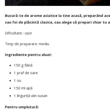
Bucură-te de arome asiatice la tine acasă, preparând aces
sau foi de plăcintă clasice, sau alege să prepari chiar tu 
Dificultate : ușor
Timp de preparare: mediu
Ingrediente pentru aluat:
150 g făină
1 praf de sare
1 ou
150 ml apă
1 linguriță ulei susan
Pentru umplutură: