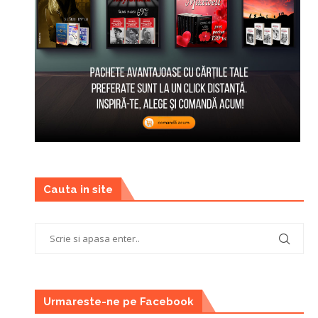
Cauta in site
Urmareste-ne pe Facebook