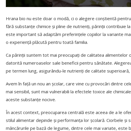
Hrana bio nu este doar o modă, ci o alegere conștientă pentru 
fără substanțe chimice și pline de nutrienți, părinții contribuie la
este important să adaptăm preferințele copiilor la variante mai
o experiență plăcută pentru toată familia.
Ca părinții suntem tot mai preocupați de calitatea alimentelor of
datorită numeroaselor sale beneficii pentru sănătate. Alegerea
pe termen lung, asigurându-le nutrienți de calitate superioară
Avem în față un nou an școlar, care vine cu provocări dintre cel
mai sensibil, sunt mai vulnerabili la efectele toxice ale chimic
aceste substanțe nocive.
În acest context, preocuparea centrală este aceea de a le ofer
stilul alimentar depinde și performanța lor școlară. Ciorbele și 
mâncărurile pe bază de legume, dintre cele mai variate, este b