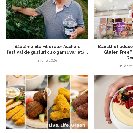
Săptămânile Filierelor Auchan:
Bauckhof aduce 
festival de gusturi cu o gamă variată...
Gluten Free” î
Ro
8 iulie 2026
19 dece