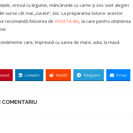
ițele, orezul cu legume, mâncărurile cu carne și sos sunt alegeri
in surse cât mai „curate”, bio. La prepararea tuturor acestor
, se recomandă folosirea de
VEGETA Bio
, la care pentru obținerea
ete.
i condimente care, împreună cu sarea de mare, aduc la masă
terest
Linkedin
Reddit
Telegram
Email
N COMENTARIU