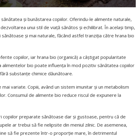
sănătatea și bunăstarea copiilor. Oferindu-le alimente naturale,
 dezvoltarea unui stil de viață sănătos și echilibrat. În același timp,
 sănătoase și mai naturale, făcând astfel tranziția către hrana bio
erite copiilor, iar hrana bio (organică) a câștigat popularitate
 alimentelor bio poate influența în mod pozitiv sănătatea copiilor
, fără substanțe chimice dăunătoare.
e mai variate. Copiii, având un sistem imunitar și un metabolism
alelor. Consumul de alimente bio reduce riscul de expunere la
i copiilor preparate sănătoase dar și gustoase, pentru că de
supele ar trebui să fie nelipsite din meniul zilnic. De asemenea,
ine să fie prezente într-o proporție mare, în detrimentul