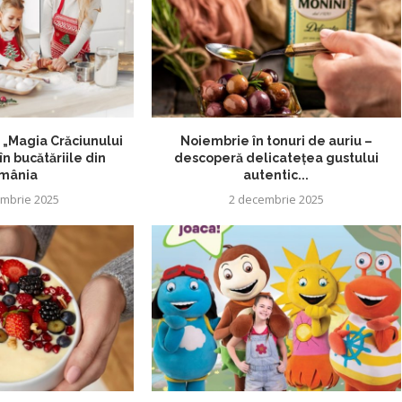
„Magia Crăciunului
Noiembrie în tonuri de auriu –
n bucătăriile din
descoperă delicatețea gustului
mânia
autentic...
mbrie 2025
2 decembrie 2025