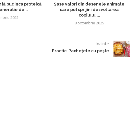
intă budinca proteică
Șase valori din desenele animate
enerație de...
care pot sprijini dezvoltarea
copilului...
mbrie 2025
8 octombrie 2025
Inainte
Practic: Pachețele cu pește