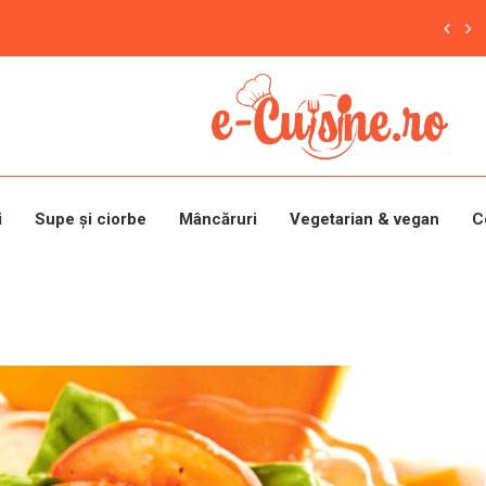
i
Supe și ciorbe
Mâncăruri
Vegetarian & vegan
C