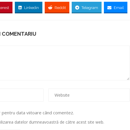
terest
Linkedin
Reddit
Telegram
Email
N COMENTARIU
r pentru data viitoare când comentez.
utilizarea datelor dumneavoastră de către acest site web.