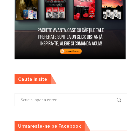
Cauta in site
Urmareste-ne pe Facebook