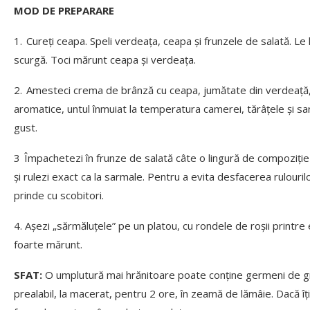
MOD DE PREPARARE
1. Cureți ceapa. Speli verdeața, ceapa și frunzele de salată. Le 
scurgă. Toci mărunt ceapa și verdeața.
2. Amesteci crema de brânză cu ceapa, jumătate din verdeață,
aromatice, untul înmuiat la temperatura camerei, tărâțele și s
gust.
3 Împachetezi în frunze de salată câte o lingură de compoziție
și rulezi exact ca la sarmale. Pentru a evita desfacerea rulourilo
prinde cu scobitori.
4. Așezi „sărmăluțele” pe un platou, cu rondele de roșii printre 
foarte mărunt.
SFAT:
O umplutură mai hrănitoare poate conține germeni de grâu
prealabil, la macerat, pentru 2 ore, în zeamă de lămâie. Dacă îț