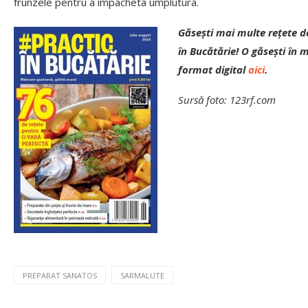
frunzele pentru a împacheta umplutura.
Găsești mai multe rețete de
în Bucătărie! O găsești în
format digital
aici
.
Sursă foto: 123rf.com
PREPARAT SANATOS
SARMALUTE