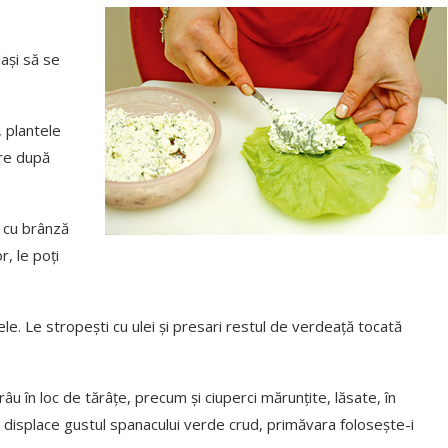
lași să se
 plantele
are după
 cu brânză
r, le poți
ele. Le stropești cu ulei și presari restul de verdeață tocată
 în loc de tărâțe, precum și ciuperci mărunțite, lăsate, în
i displace gustul spanacului verde crud, primăvara folosește-i