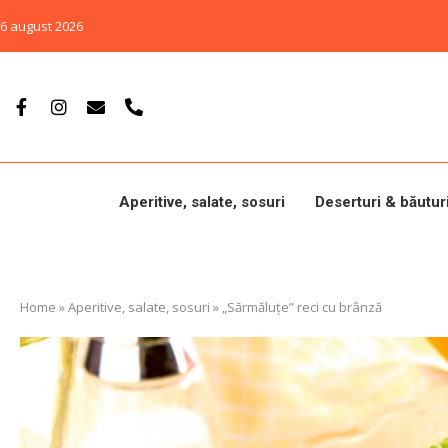
6 august 2026
Aperitive, salate, sosuri
Deserturi & băutur
Home
»
Aperitive, salate, sosuri
»
„Sărmăluțe” reci cu brânză