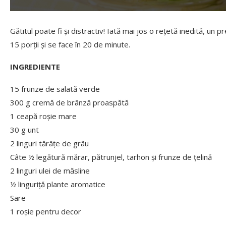
Gătitul poate fi și distractiv! Iată mai jos o rețetă inedită, un
15 porții și se face în 20 de minute.
INGREDIENTE
15 frunze de salată verde
300 g cremă de brânză proaspătă
1 ceapă roșie mare
30 g unt
2 linguri tărâțe de grâu
Câte ½ legătură mărar, pătrunjel, tarhon și frunze de țelină
2 linguri ulei de măsline
½ linguriță plante aromatice
Sare
1 roșie pentru decor