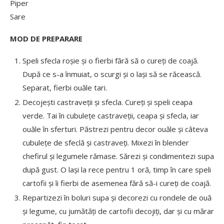
Piper
Sare
MOD DE PREPARARE
Speli sfecla roșie și o fierbi fără să o cureți de coajă.
După ce s-a înmuiat, o scurgi și o lași să se răcească.
Separat, fierbi ouăle tari.
Decojești castraveții și sfecla. Cureți și speli ceapa
verde. Tai în cubulețe castraveții, ceapa și sfecla, iar
ouăle în sferturi. Păstrezi pentru decor ouăle și câteva
cubulețe de sfeclă și castraveți. Mixezi în blender
chefirul și legumele rămase. Sărezi și condimentezi supa
după gust. O lași la rece pentru 1 oră, timp în care speli
cartofii și îi fierbi de asemenea fără să-i cureți de coajă.
Repartizezi în boluri supa și decorezi cu rondele de ouă
și legume, cu jumătăți de cartofii decojiți, dar și cu mărar