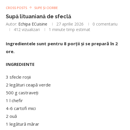
CROSS POSTS
SUPE ȘI CIORBE
Supă lituaniană de sfeclă
Autor:
Echipa ECuisine
27 aprilie 2026
0 comentariu
412
vizualizari
1 minute timp estimat
Ingredientele sunt pentru 8 porții și se prepară în 2
ore.
INGREDIENTE
3 sfecle roșii
2 legături ceapă verde
500 g castraveți
1 l chefir
4-6 cartofi mici
2 ouă
1 legătură mărar