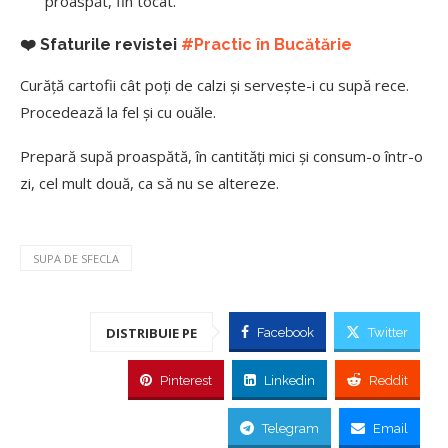
proaspăt, fin tocat.
❤️ Sfaturile revistei
#Practic în Bucătărie
Curăță cartofii cât poți de calzi și servește-i cu supă rece.
Procedează la fel și cu ouăle.
Prepară supă proaspătă, în cantități mici și consum-o într-o
zi, cel mult două, ca să nu se altereze.
SUPA DE SFECLA
DISTRIBUIE PE
Facebook
Twitter
Pinterest
Linkedin
Reddit
Telegram
Email