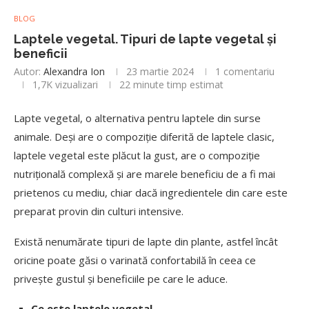
BLOG
Laptele vegetal. Tipuri de lapte vegetal și
beneficii
Autor:
Alexandra Ion
23 martie 2024
1 comentariu
1,7K
vizualizari
22 minute timp estimat
Lapte vegetal, o alternativa pentru laptele din surse
animale. Deși are o compoziție diferită de laptele clasic,
laptele vegetal este plăcut la gust, are o compoziție
nutrițională complexă și are marele beneficiu de a fi mai
prietenos cu mediu, chiar dacă ingredientele din care este
preparat provin din culturi intensive.
Există nenumărate tipuri de lapte din plante, astfel încât
oricine poate găsi o varinată confortabilă în ceea ce
privește gustul și beneficiile pe care le aduce.
Ce este laptele vegetal