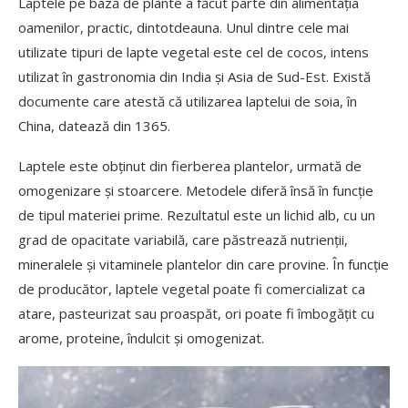
Laptele pe bază de plante a făcut parte din alimentația
oamenilor, practic, dintotdeauna. Unul dintre cele mai
utilizate tipuri de lapte vegetal este cel de cocos, intens
utilizat în gastronomia din India și Asia de Sud-Est. Există
documente care atestă că utilizarea laptelui de soia, în
China, datează din 1365.
Laptele este obținut din fierberea plantelor, urmată de
omogenizare și stoarcere. Metodele diferă însă în funcție
de tipul materiei prime. Rezultatul este un lichid alb, cu un
grad de opacitate variabilă, care păstrează nutrienții,
mineralele și vitaminele plantelor din care provine. În funcție
de producător, laptele vegetal poate fi comercializat ca
atare, pasteurizat sau proaspăt, ori poate fi îmbogățit cu
arome, proteine, îndulcit și omogenizat.