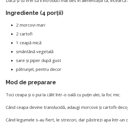
Dacă și tu vrei să îl introduci mai des în alimentația ta, încea
Ingrediente (4 porții)
2 morcovi mari
2 cartofi
1 ceapă mică
smântână vegetală
sare și piper după gust
pătrunjel, pentru decor
Mod de preparare
Toci ceapa și o pui la călit într-o oală cu puțin ulei, la foc mic.
Când ceapa devine translucidă, adaugi morcovii și cartofii decojiți ș
Când legumele s-au fiert, le strecori, dar păstrezi apa într-un 