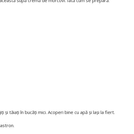
rcă această supă cremă de morcovi. Iată cum se prepară:
i tăiați în bucăți mici. Acoperi bine cu apă și lași la fiert.
castron.