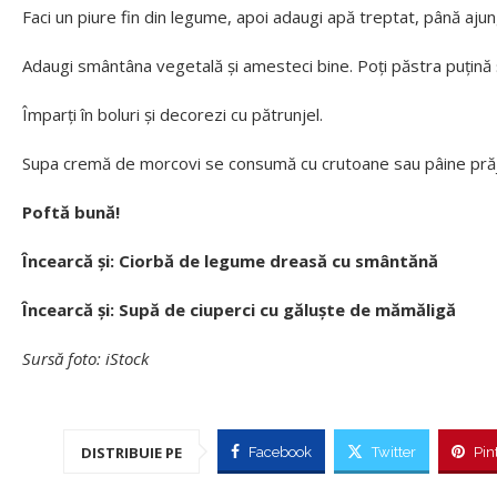
Faci un piure fin din legume, apoi adaugi apă treptat, până ajung
Adaugi smântâna vegetală și amesteci bine. Poți păstra puțină 
Împarți în boluri și decorezi cu pătrunjel.
Supa cremă de morcovi se consumă cu crutoane sau pâine prăj
Poftă bună!
Încearcă și: Ciorbă de legume dreasă cu smântănă
Încearcă și: Supă de ciuperci cu găluște de mămăligă
Sursă foto: iStock
DISTRIBUIE PE
Facebook
Twitter
Pin