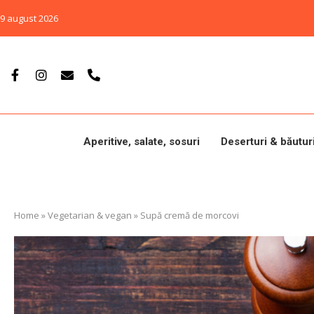
9 august 2026
Aperitive, salate, sosuri
Deserturi & băutur
Home
»
Vegetarian & vegan
»
Supă cremă de morcovi