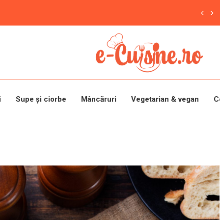
i
Supe și ciorbe
Mâncăruri
Vegetarian & vegan
C