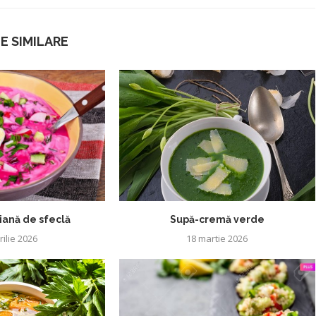
E SIMILARE
iană de sfeclă
Supă-cremă verde
rilie 2026
18 martie 2026