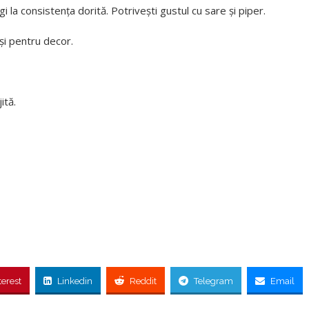
i la consistența dorită. Potrivești gustul cu sare și piper.
și pentru decor.
ită.
terest
Linkedin
Reddit
Telegram
Email